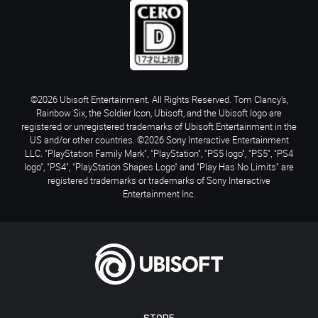
©2026 Ubisoft Entertainment. All Rights Reserved. Tom Clancy’s,
Rainbow Six, the Soldier Icon, Ubisoft, and the Ubisoft logo are
registered or unregistered trademarks of Ubisoft Entertainment in the
US and/or other countries. ©2026 Sony Interactive Entertainment
LLC. "PlayStation Family Mark", "PlayStation", "PS5 logo", "PS5", "PS4
logo", "PS4", "PlayStation Shapes Logo" and "Play Has No Limits" are
registered trademarks or trademarks of Sony Interactive
Entertainment Inc.