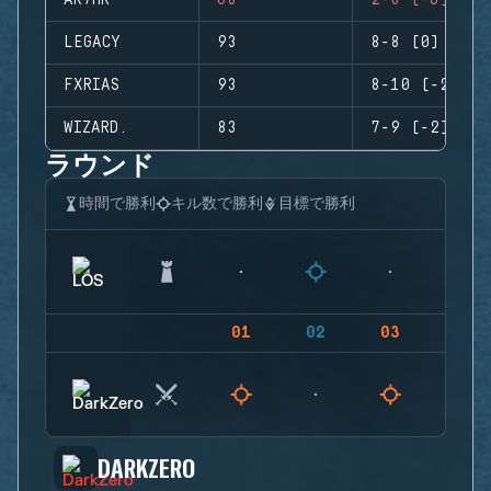
AR7HR
68
2-8 (-6)
LEGACY
93
8-8 (0)
FXRIAS
93
8-10 (-2)
WIZARD.
83
7-9 (-2)
ラウンド
時間で勝利
キル数で勝利
目標で勝利
01
02
03
04
DARKZERO