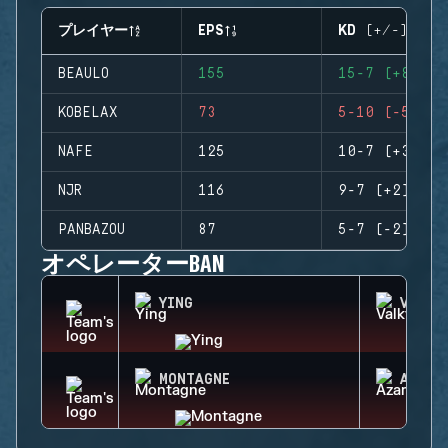
プレイヤー
EPS
KD (+/-)
BEAULO
155
15-7 (+8)
KOBELAX
73
5-10 (-5)
NAFE
125
10-7 (+3)
NJR
116
9-7 (+2)
PANBAZOU
87
5-7 (-2)
オペレーターBAN
YING
VALKY
MONTAGNE
AZAMI