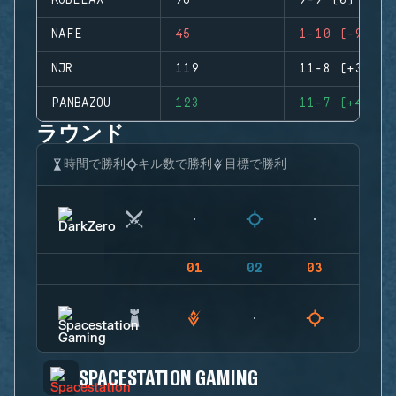
KOBELAX
96
9-9 (0)
NAFE
45
1-10 (-9)
NJR
119
11-8 (+3)
PANBAZOU
123
11-7 (+4)
ラウンド
時間で勝利
キル数で勝利
目標で勝利
01
02
03
04
SPACESTATION GAMING