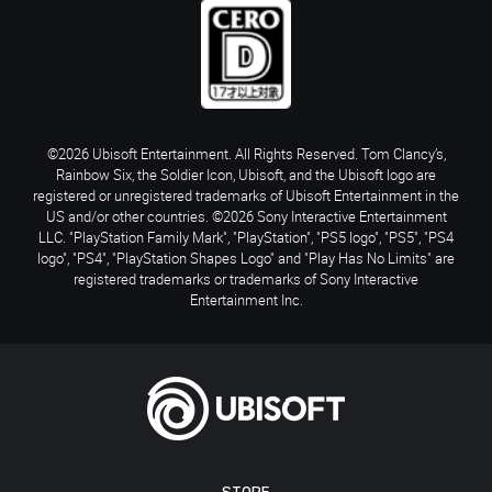
©2026 Ubisoft Entertainment. All Rights Reserved. Tom Clancy’s,
Rainbow Six, the Soldier Icon, Ubisoft, and the Ubisoft logo are
registered or unregistered trademarks of Ubisoft Entertainment in the
US and/or other countries. ©2026 Sony Interactive Entertainment
LLC. "PlayStation Family Mark", "PlayStation", "PS5 logo", "PS5", "PS4
logo", "PS4", "PlayStation Shapes Logo" and "Play Has No Limits" are
registered trademarks or trademarks of Sony Interactive
Entertainment Inc.