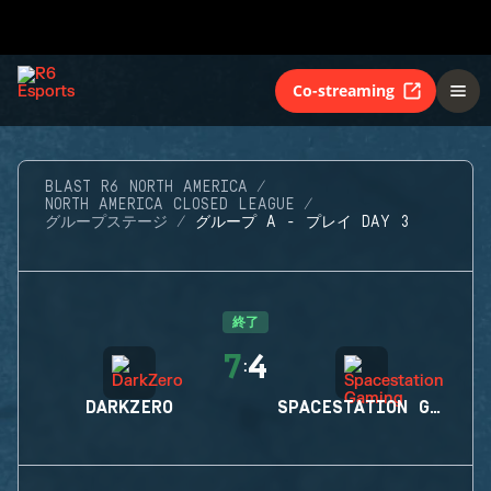
Co-streaming
BLAST R6 NORTH AMERICA
NORTH AMERICA CLOSED LEAGUE
グループステージ
グループ A - プレイ DAY 3
終了
7
4
:
DARKZERO
SPACESTATION GAMING