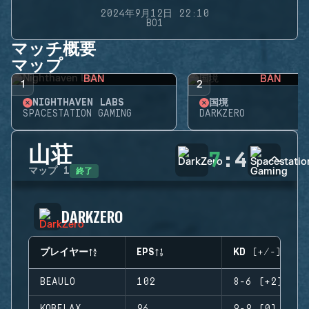
2024年9月12日 22:10
BO1
マッチ概要
マップ
BAN
BAN
1
2
NIGHTHAVEN LABS
国境
SPACESTATION GAMING
DARKZERO
山荘
7
:
4
終了
マップ
1
DARKZERO
プレイヤー
EPS
KD (+/-)
BEAULO
102
8-6 (+2)