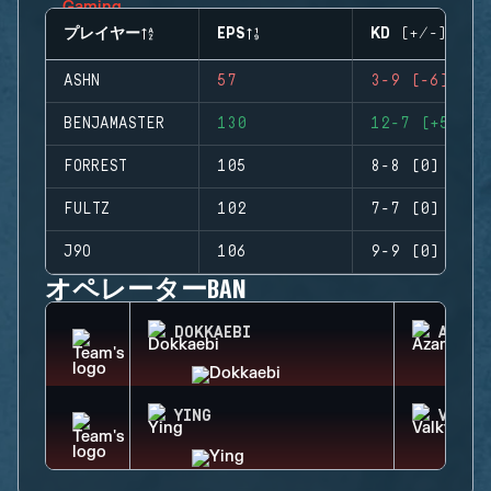
プレイヤー
EPS
KD (+/-)
ASHN
57
3-9 (-6)
BENJAMASTER
130
12-7 (+5)
FORREST
105
8-8 (0)
FULTZ
102
7-7 (0)
J9O
106
9-9 (0)
オペレーターBAN
DOKKAEBI
AZAMI
YING
VALKY