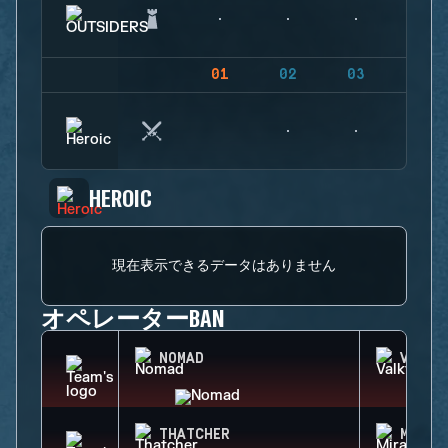
01
02
03
04
HEROIC
現在表示できるデータはありません
オペレーターBAN
NOMAD
VALKY
THATCHER
MIRA