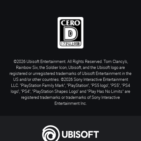
©2026 Ubisoft Entertainment. All Rights Reserved. Tom Clancy’s,
Rainbow Six, the Soldier Icon, Ubisoft, and the Ubisoft logo are
registered or unregistered trademarks of Ubisoft Entertainment in the
US and/or other countries. ©2026 Sony Interactive Entertainment
LLC. "PlayStation Family Mark", "PlayStation", "PS5 logo", "PS5", "PS4
logo", "PS4", "PlayStation Shapes Logo" and "Play Has No Limits" are
registered trademarks or trademarks of Sony Interactive
Entertainment Inc.