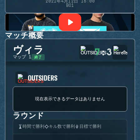
2021年4月12日 16:00
BO1
マッチ概要
ヴィラ
7
:
3
終了
マップ
1
OUTSIDERS
現在表示できるデータはありません
ラウンド
時間で勝利
キル数で勝利
目標で勝利