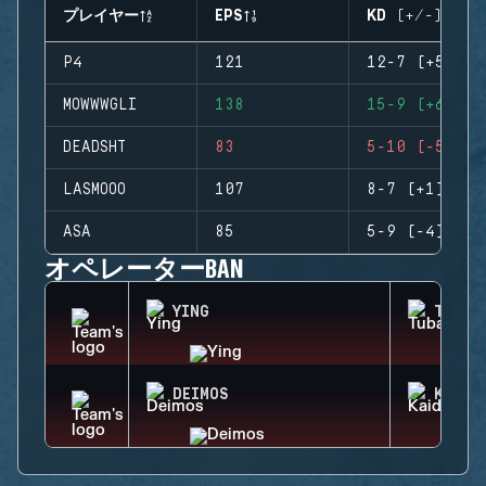
プレイヤー
EPS
KD (+/-)
P4
121
12-7 (+5)
MOWWWGLI
138
15-9 (+6)
DEADSHT
83
5-10 (-5)
LASMOOO
107
8-7 (+1)
ASA
85
5-9 (-4)
オペレーターBAN
YING
TUBAR
DEIMOS
KAID