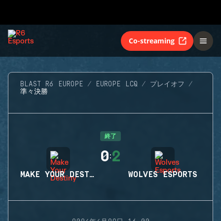
Co-streaming
BLAST R6 EUROPE
EUROPE LCQ
プレイオフ
準々決勝
終了
0
2
:
MAKE YOUR DESTINY
WOLVES ESPORTS