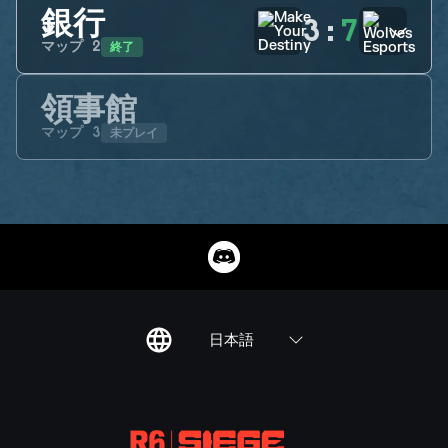
銀行
3
:
7
終了
マップ
2
領事館
未プレイ
マップ
3
日本語