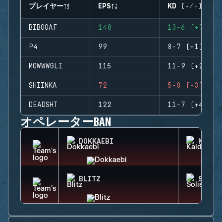
プレイヤー
EPS
KD (+/-)
BIBOOAF
140
13-6 (+7)
P4
99
8-7 (+1)
MOWWWGLI
115
11-9 (+2)
SHIINKA
72
5-8 (-3)
DEADSHT
122
11-7 (+4)
オペレーターBAN
DOKKAEBI
KAID
BLITZ
SOLIS