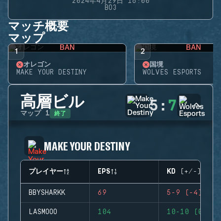
2024年4月29日 16:00
BO3
マッチ概要
マップ
BAN
BAN
1
2
オレゴン
国境
MAKE YOUR DESTINY
WOLVES ESPORTS
高層ビル
5
:
7
終了
マップ
1
MAKE YOUR DESTINY
プレイヤー
EPS
KD (+/-)
BBYSHARKK
69
5-9 (-4)
LASMOOO
104
10-10 (0)