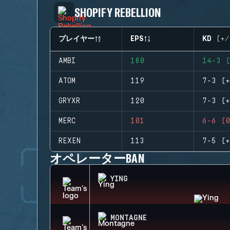
SHOPIFY REBELLION
プレイヤー
EPS
KD (+/
AMBI
180
14-3 (
ATOM
119
7-3 (+
GRYXR
120
7-3 (+
MERC
101
6-6 (0
REXEN
113
7-5 (+
オペレーターBAN
YING
MONTAGNE