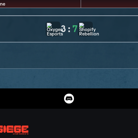
3
:
7