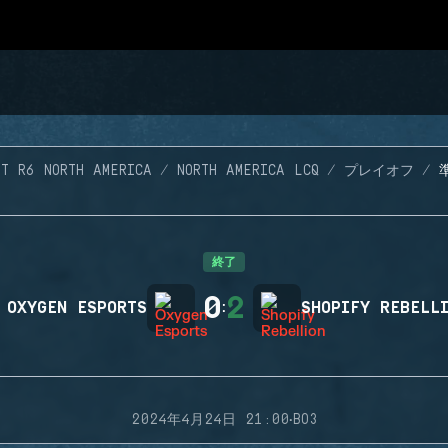
ST R6 NORTH AMERICA
NORTH AMERICA LCQ
プレイオフ
終了
0
2
OXYGEN ESPORTS
:
SHOPIFY REBELL
·
2024年4月24日 21:00
BO3