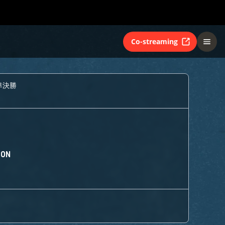
Co-streaming
準決勝
ION