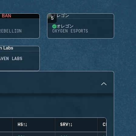
BAN
5
オレゴン
REBELLION
OXYGEN ESPORTS
AVEN LABS
HS
SRV
CLUTCHES