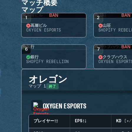
マッチ概要
マップ
BAN
BAN
1
2
高層ビル
山荘
OXYGEN ESPORTS
SHOPIFY REBEL
BAN
6
7
銀行
クラブハウス
SHOPIFY REBELLION
OXYGEN ESPORT
オレゴン
終了
マップ
1
OXYGEN ESPORTS
プレイヤー
EPS
KD (+/