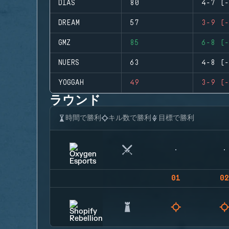
DIAS
80
4-7 (-
DREAM
57
3-9 (-
GMZ
85
6-8 (-
NUERS
63
4-8 (-
YOGGAH
49
3-9 (-
ラウンド
時間で勝利
キル数で勝利
目標で勝利
01
02