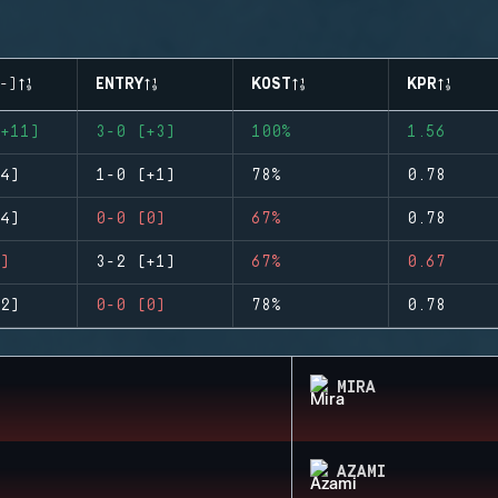
-)
ENTRY
KOST
KPR
+11)
3-0 (+3)
100%
1.56
4)
1-0 (+1)
78%
0.78
4)
0-0 (0)
67%
0.78
)
3-2 (+1)
67%
0.67
2)
0-0 (0)
78%
0.78
MIRA
AZAMI