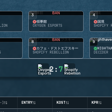
BAN
3
4
領事館
国境
LION
OXYGEN ESPORTS
SHOPIFY 
BAN
8
9
カフェ・ドストエフスキー
NIGHTH
S
SHOPIFY REBELLION
DECIDER
2
:
7
-)
ENTRY
KOST
KPR