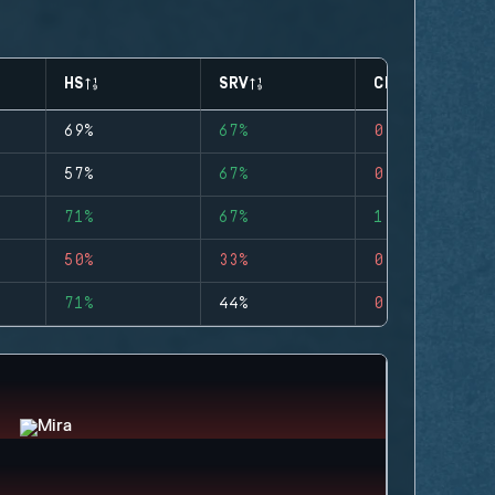
HS
SRV
CLUTCHES
69%
67%
0
57%
67%
0
71%
67%
1
50%
33%
0
71%
44%
0