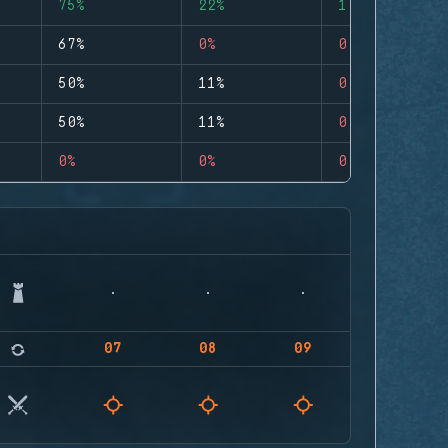
75%
22%
1
67%
0%
0
50%
11%
0
50%
11%
0
0%
0%
0
07
08
09