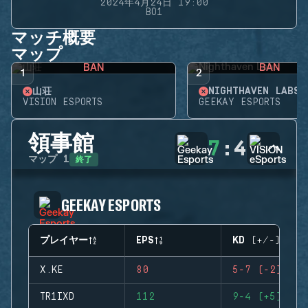
2024年4月24日 19:00
BO1
マッチ概要
マップ
BAN
BAN
1
2
山荘
NIGHTHAVEN LABS
VISION ESPORTS
GEEKAY ESPORTS
領事館
7
:
4
終了
マップ
1
GEEKAY ESPORTS
プレイヤー
EPS
KD (+/-)
X.KE
80
5-7 (-2)
TR1IXD
112
9-4 (+5)