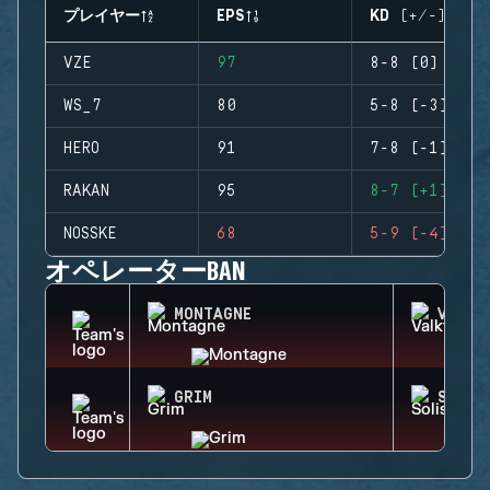
プレイヤー
EPS
KD (+/-)
VZE
97
8-8 (0)
WS_7
80
5-8 (-3)
HERO
91
7-8 (-1)
RAKAN
95
8-7 (+1)
NOSSKE
68
5-9 (-4)
オペレーターBAN
MONTAGNE
VALKY
GRIM
SOLIS