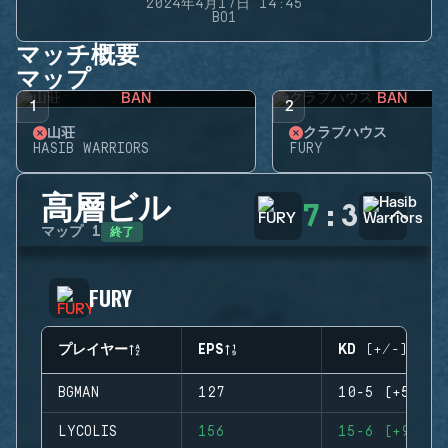
2024年4月17日 14:45
BO1
マッチ概要
マップ
BAN
BAN
1
2
山荘
クラブハウス
HASIB WARRIORS
FURY
高層ビル
7
:
3
終了
マップ
1
FURY
プレイヤー
EPS
KD (+/-)
BGMAN
127
10-5 (+5)
LYCOLIS
156
15-6 (+9)