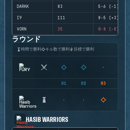
DARKK
83
5-6 (-1)
I9
111
8-5 (+3)
VORN
35
0-8 (-8)
ラウンド
時間で勝利
キル数で勝利
目標で勝利
01
02
03
04
HASIB WARRIORS