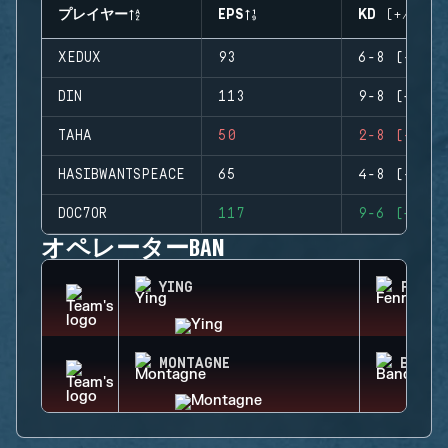
プレイヤー
EPS
KD (+/-)
XEDUX
93
6-8 (-2)
DIN
113
9-8 (+1)
TAHA
50
2-8 (-6)
HASIBWANTSPEACE
65
4-8 (-4)
DOC7OR
117
9-6 (+3)
オペレーターBAN
YING
FENRI
MONTAGNE
BANDI