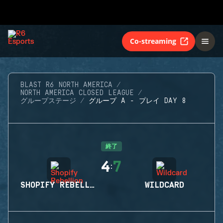
Co-streaming
BLAST R6 NORTH AMERICA
NORTH AMERICA CLOSED LEAGUE
グループステージ
グループ A - プレイ DAY 8
終了
4
7
:
SHOPIFY REBELLION
WILDCARD