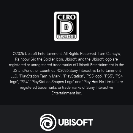
©2026 Ubisoft Entertainment. All Rights Reserved. Tom Clancy’s,
Rainbow Six, the Soldier Icon, Ubisoft, and the Ubisoft logo are
registered or unregistered trademarks of Ubisoft Entertainment in the
US and/or other countries. ©2026 Sony Interactive Entertainment
LLC. "PlayStation Family Mark", "PlayStation", "PS5 logo", "PS5", "PS4
logo", "PS4", "PlayStation Shapes Logo" and "Play Has No Limits" are
registered trademarks or trademarks of Sony Interactive
Entertainment Inc.