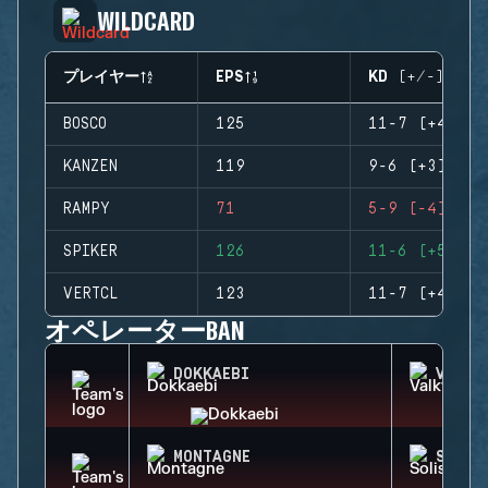
WILDCARD
プレイヤー
EPS
KD (+/-)
BOSCO
125
11-7 (+4)
KANZEN
119
9-6 (+3)
RAMPY
71
5-9 (-4)
SPIKER
126
11-6 (+5)
VERTCL
123
11-7 (+4)
オペレーターBAN
DOKKAEBI
VALKY
MONTAGNE
SOLIS