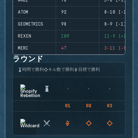
AMBI
78
5-8 (-3)
ATOM
92
8-10 (-2)
GEOMETRICS
98
8-9 (-1)
REXEN
109
11-9 (+2)
MERC
47
3-11 (-8)
ラウンド
時間で勝利
キル数で勝利
目標で勝利
01
02
03
04