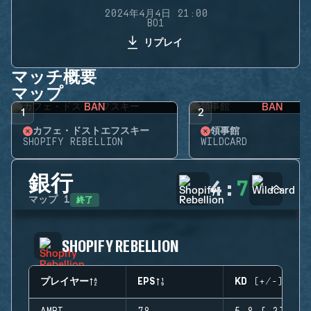
2024年4月4日 21:00
BO1
リプレイ
マッチ概要
マップ
BAN
BAN
1
2
カフェ・ドストエフスキー
領事館
SHOPIFY REBELLION
WILDCARD
銀行
4
:
7
終了
マップ
1
SHOPIFY REBELLION
プレイヤー
EPS
KD (+/-)