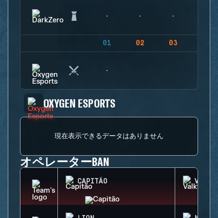
01
02
03
04
OXYGEN ESPORTS
現在表示できるデータはありません
オペレーターBAN
CAPITÃO
VALKY