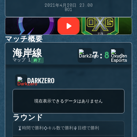
2021年4月20日 23:00
BO1
マッチ概要
海岸線
7
:
8
終了
マップ
1
DARKZERO
現在表示できるデータはありません
ラウンド
時間で勝利
キル数で勝利
目標で勝利