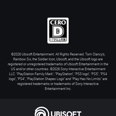
©2026 Ubisoft Entertainment. All Rights Reserved. Tom Clancy’s,
Rainbow Six, the Soldier Icon, Ubisoft, and the Ubisoft logo are
registered or unregistered trademarks of Ubisoft Entertainment in the
US and/or other countries. ©2026 Sony Interactive Entertainment
LLC. "PlayStation Family Mark", "PlayStation", "PS5 logo", "PS5", "PS4
logo", "PS4", "PlayStation Shapes Logo" and "Play Has No Limits" are
registered trademarks or trademarks of Sony Interactive
Entertainment Inc.