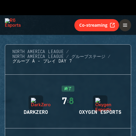
Co-streaming
NORTH AMERICA LEAGUE
NORTH AMERICA LEAGUE
グループステージ
グループ A - プレイ DAY 7
終了
7
8
:
DARKZERO
OXYGEN ESPORTS