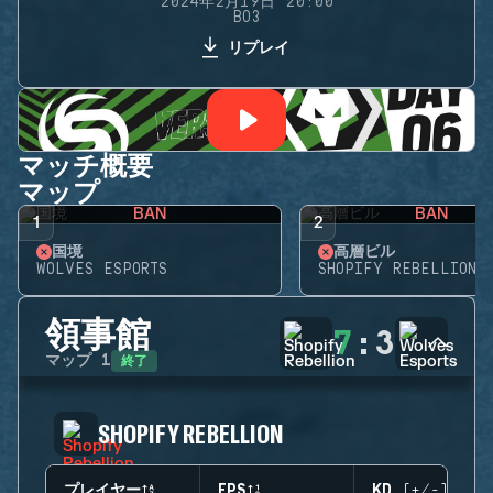
2024年2月19日 20:00
BO3
リプレイ
マッチ概要
マップ
BAN
BAN
1
2
国境
高層ビル
WOLVES ESPORTS
SHOPIFY REBELLION
領事館
7
:
3
終了
マップ
1
SHOPIFY REBELLION
プレイヤー
EPS
KD (+/-)