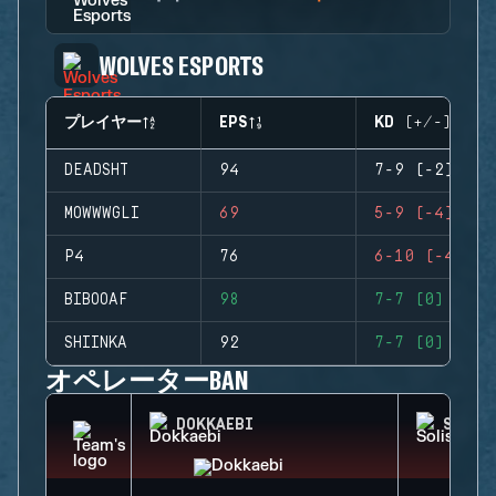
WOLVES ESPORTS
プレイヤー
EPS
KD (+/-)
DEADSHT
94
7-9 (-2)
MOWWWGLI
69
5-9 (-4)
P4
76
6-10 (-4)
BIBOOAF
98
7-7 (0)
SHIINKA
92
7-7 (0)
オペレーターBAN
DOKKAEBI
SOLIS