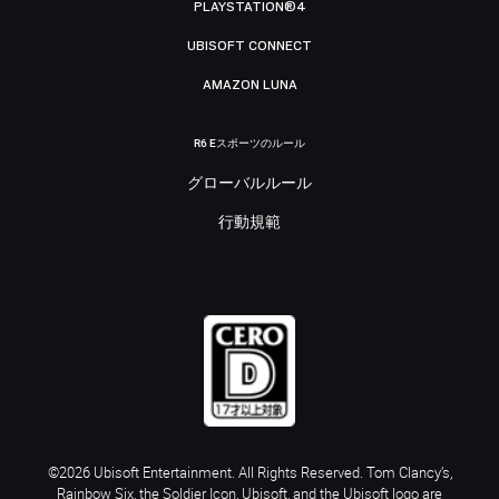
PLAYSTATION®4
UBISOFT CONNECT
AMAZON LUNA
R6 Eスポーツのルール
グローバルルール
行動規範
©2026 Ubisoft Entertainment. All Rights Reserved. Tom Clancy’s,
Rainbow Six, the Soldier Icon, Ubisoft, and the Ubisoft logo are