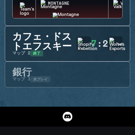
MONTAGNE
VALKY
カフェ・ドス
7
:
2
トエフスキー
終了
マップ
2
銀行
未プレイ
マップ
3