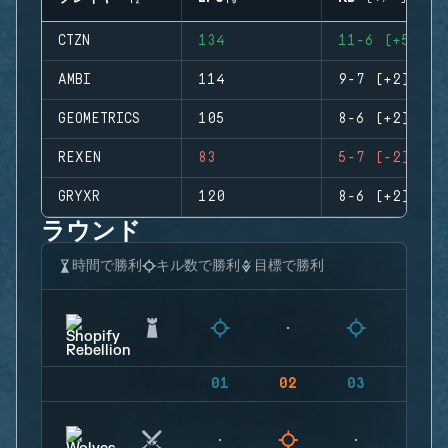
CTZN
134
11-6 (+5)
AMBI
114
9-7 (+2)
GEOMETRICS
105
8-6 (+2)
REXEN
83
5-7 (-2)
GRYXR
120
8-6 (+2)
ラウンド
時間で勝利
キル数で勝利
目標で勝利
01
02
03
04