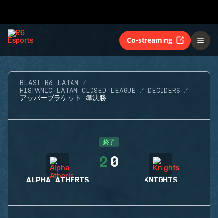
Co-streaming
BLAST R6 LATAM
HISPANIC LATAM CLOSED LEAGUE
DECIDERS
アッパーブラケット 準決勝
終了
2
0
:
ALPHA ATHERIS
KNIGHTS