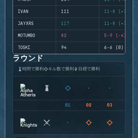
IVAN
111
11-8 (+3)
JAYXRS
117
11-8 (+3)
MOTUMBO
82
5-9 (-4)
TOSKI
94
6-6 (0)
ラウンド
時間で勝利
キル数で勝利
目標で勝利
01
02
03
04