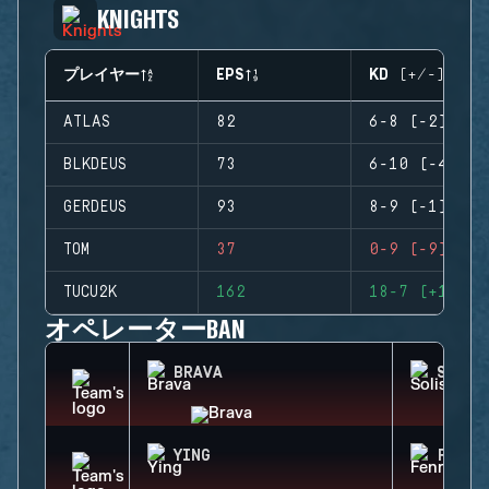
KNIGHTS
プレイヤー
EPS
KD (+/-)
ATLAS
82
6-8 (-2)
BLKDEUS
73
6-10 (-4)
GERDEUS
93
8-9 (-1)
TOM
37
0-9 (-9)
TUCU2K
162
18-7 (+11)
オペレーターBAN
BRAVA
SOLIS
YING
FENRI