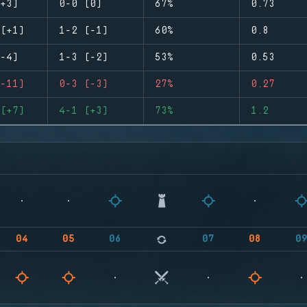
+3)
0-0 (0)
67%
0.73
(+1)
1-2 (-1)
60%
0.8
-4)
1-3 (-2)
53%
0.53
-11)
0-3 (-3)
27%
0.27
(+7)
4-1 (+3)
73%
1.2
04
05
06
07
08
0