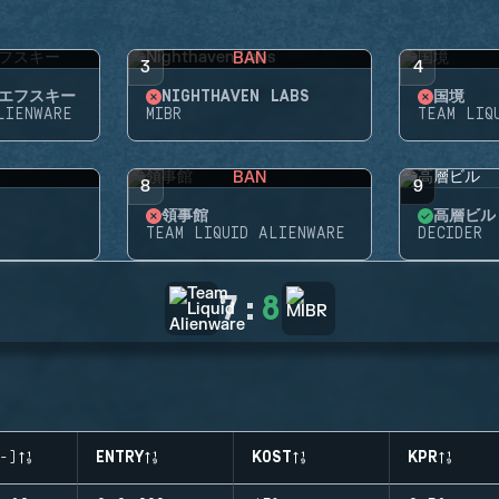
BAN
3
4
エフスキー
NIGHTHAVEN LABS
国境
LIENWARE
MIBR
TEAM LIQ
BAN
8
9
領事館
高層ビル
TEAM LIQUID ALIENWARE
DECIDER
7
:
8
-)
ENTRY
KOST
KPR