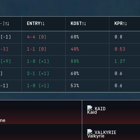
-)
ENTRY
KOST
KPR
(-1)
4-4 (0)
60%
0.8
-3)
1-1 (0)
40%
0.53
(+9)
1-0 (+1)
80%
1.27
)
2-1 (+1)
60%
0.6
-1)
1-0 (+1)
53%
0.6
KAID
VALKYRIE