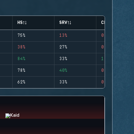
HS
SRV
CLUTCHES
75%
13%
0
38%
27%
0
84%
33%
1
78%
40%
0
62%
33%
0