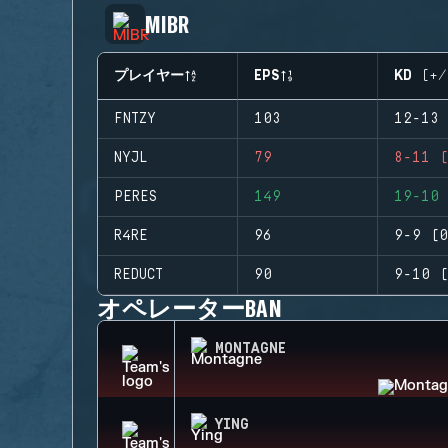
MIBR
プレイヤー
EPS
KD (+/
FNTZY
103
12-13 
NYJL
79
8-11 (
PERES
149
19-10 
R4RE
96
9-9 (0
REDUCT
90
9-10 (
オペレーターBAN
MONTAGNE
YING