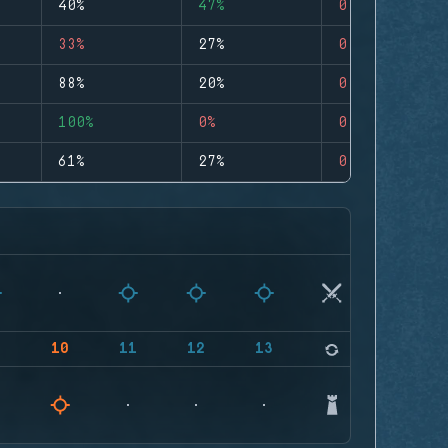
40%
47%
0
33%
27%
0
88%
20%
0
100%
0%
0
61%
27%
0
9
10
11
12
13
14