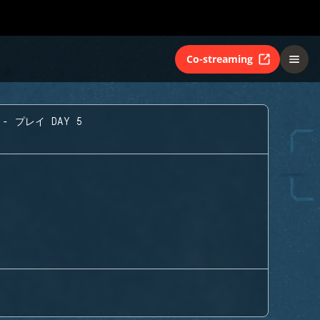
Co-streaming
- プレイ DAY 5