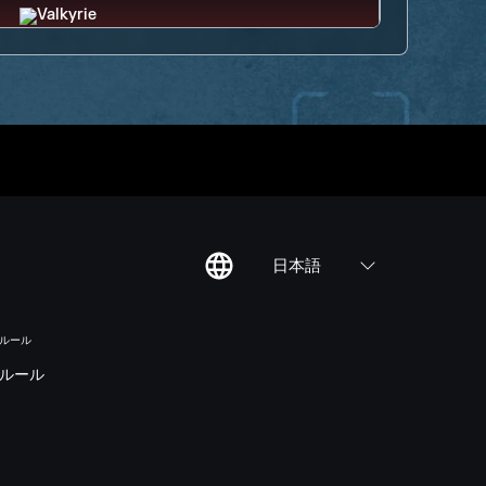
日本語
のルール
ルール