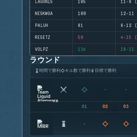
LAGONIS
105
11-8 (
NESKWGA
100
12-11 
PALUH
81
8-12 (
RESETZ
50
4-15 (
VOLPZ
136
18-11 
ラウンド
時間で勝利
キル数で勝利
目標で勝利
01
02
03