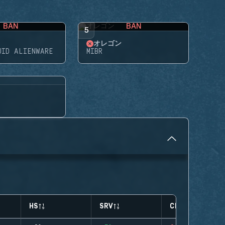
BAN
BAN
5
オレゴン
UID ALIENWARE
MIBR
HS
SRV
CLUTCHES