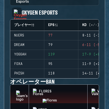
OXYGEN ESPORTS
プレイヤー
EPS
KD (+/-)
NUERS
77
8-11 (-3)
DREAM
79
6-11 (-5)
YOGGAH
139
17-9 (+8)
FOXA
95
11-9 (+2)
PHISH
118
14-11 (+3)
オペレーターBAN
FLORES
VALKY