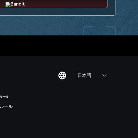
日本語
のルール
ルール