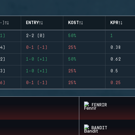
-)
ENTRY
KOST
KPR
1)
2-2 (0)
50%
1
4)
0-1 (-1)
25%
0.38
2)
1-0 (+1)
50%
0.62
3)
1-0 (+1)
25%
0.5
6)
0-1 (-1)
25%
0.25
FENRIR
BANDIT