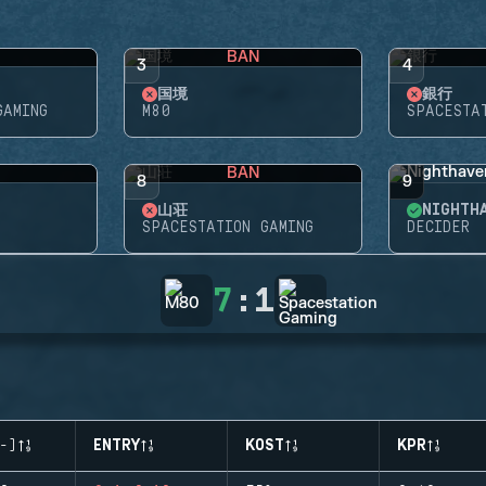
BAN
3
4
国境
銀行
GAMING
M80
SPACESTA
BAN
8
9
山荘
NIGHTH
SPACESTATION GAMING
DECIDER
7
:
1
-)
ENTRY
KOST
KPR