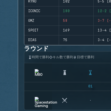
KYNO
102
5-5 (0
ICONIC
180
12-2 (
GMZ
58
3-7 (-
SPOIT
169
13-4 (
DIAS
75
3-4 (-
ラウンド
時間で勝利
キル数で勝利
目標で勝利
01