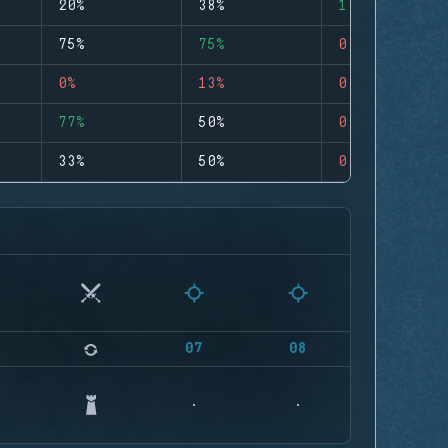
20%
38%
1
75%
75%
0
0%
13%
0
77%
50%
0
33%
50%
0
07
08