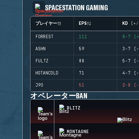
SPACESTATION GAMING
プレイヤー
EPS
KD (+/
FORREST
111
8-7 (+
ASHN
59
3-7 (-
FULTZ
88
5-7 (-
HOTANCOLD
71
4-7 (-
J9O
51
2-8 (-
オペレーターBAN
BLITZ
MONTAGNE