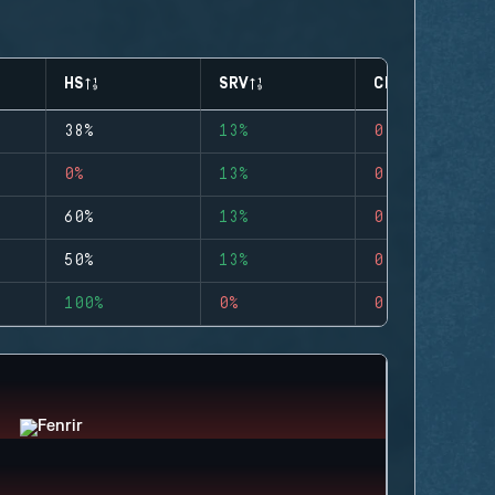
HS
SRV
CLUTCHES
38%
13%
0
0%
13%
0
60%
13%
0
50%
13%
0
100%
0%
0