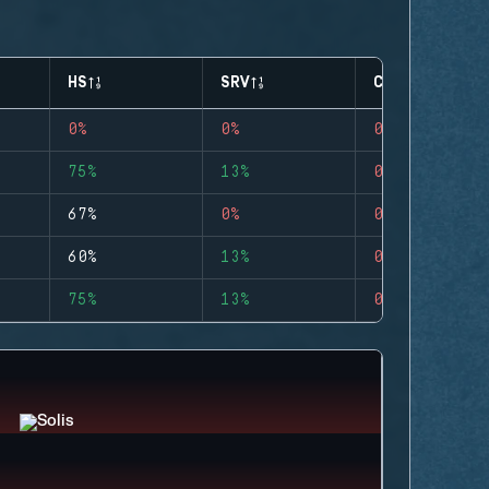
HS
SRV
CLUTCHES
0%
0%
0
75%
13%
0
67%
0%
0
60%
13%
0
75%
13%
0