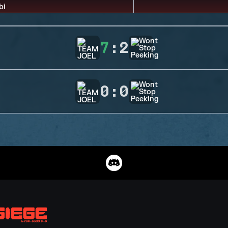
7
:
2
0
:
0