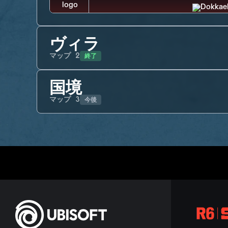
ヴィラ
終了
マップ
2
国境
今後
マップ
3