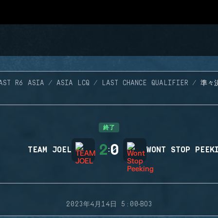
AST R6 ASIA
ASIA LCQ
LAST CHANCE QUALIFIER
準々
終了
2
0
TEAM JOEL
:
WONT STOP PEEK
·
2023年4月14日 5:00
BO3