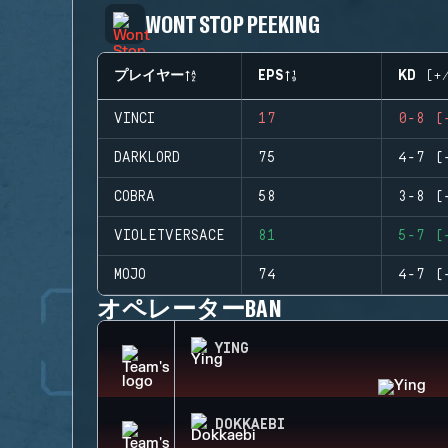
WONT STOP PEEKING
プレイヤー
EPS
KD (+
VINCI
17
0-8 (
DARKLORD
75
4-7 (
COBRA
58
3-8 (
VIOLETVERSACE
81
5-7 (
MOJO
74
4-7 (
オペレーターBAN
YING
DOKKAEBI