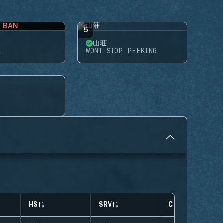
BAN
5
山荘
L
WONT STOP PEEKING
HS
SRV
CLUTCHES