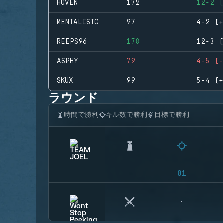
HOVEN
172
12-2 (
MENTALISTC
97
4-2 (+
REEPS96
178
12-3 (
ASPHY
79
4-5 (-
SKUX
99
5-4 (+
ラウンド
時間で勝利
キル数で勝利
目標で勝利
01