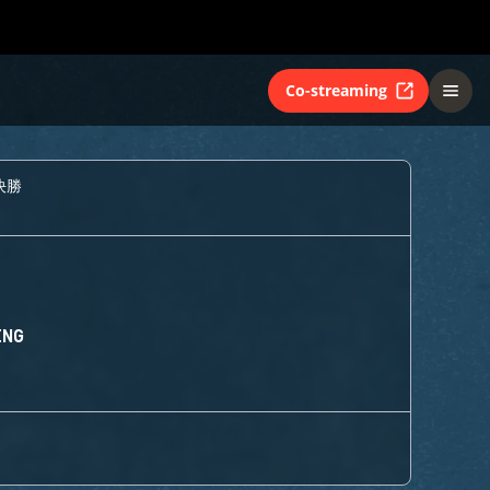
Co-streaming
決勝
ING