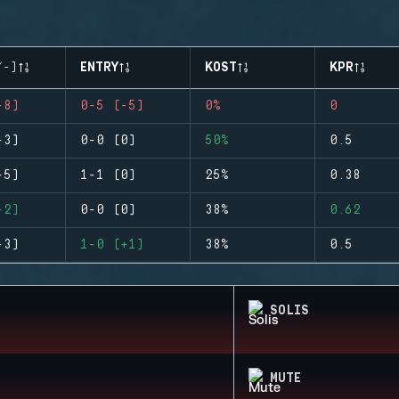
/-)
ENTRY
KOST
KPR
-8)
0-5 (-5)
0%
0
-3)
0-0 (0)
50%
0.5
-5)
1-1 (0)
25%
0.38
-2)
0-0 (0)
38%
0.62
-3)
1-0 (+1)
38%
0.5
SOLIS
MUTE