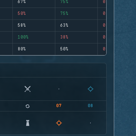
67%
75%
0
50%
75%
0
58%
63%
0
100%
38%
0
80%
50%
0
07
08