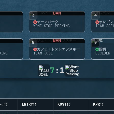
BAN
3
4
テーマパーク
オレゴン
WONT STOP PEEKING
TEAM JOE
BAN
8
9
カフェ・ドストエフスキー
国境
KING
TEAM JOEL
DECIDER
7
:
1
-)
ENTRY
KOST
KPR