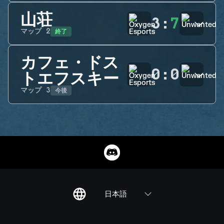
山荘
3
:
7
終了
マップ
2
カフェ・ドス
0
:
0
トエフスキー
今後
マップ
3
日本語