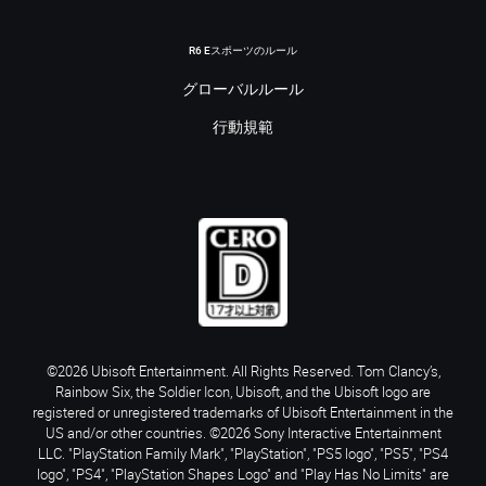
R6 Eスポーツのルール
グローバルルール
行動規範
©2026 Ubisoft Entertainment. All Rights Reserved. Tom Clancy’s,
Rainbow Six, the Soldier Icon, Ubisoft, and the Ubisoft logo are
registered or unregistered trademarks of Ubisoft Entertainment in the
US and/or other countries. ©2026 Sony Interactive Entertainment
LLC. "PlayStation Family Mark", "PlayStation", "PS5 logo", "PS5", "PS4
logo", "PS4", "PlayStation Shapes Logo" and "Play Has No Limits" are