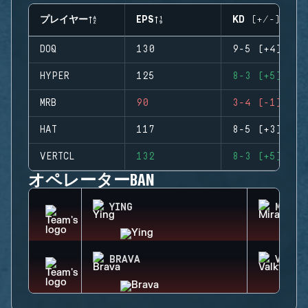
プレイヤー
EPS
KD (+/-)
DOQ
130
9-5 (+4)
HYPER
125
8-3 (+5)
MRB
90
3-4 (-1)
HAT
117
8-5 (+3)
VERTCL
132
8-3 (+5)
オペレーターBAN
YING
MIRA
BRAVA
VALKY