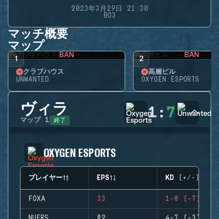
2023年3月29日 21:30
BO3
マッチ概要
マップ
BAN
BAN
1
2
クラブハウス
高層ビル
UNWANTED
OXYGEN ESPORTS
ヴィラ
1
:
7
終了
マップ
1
OXYGEN ESPORTS
プレイヤー
EPS
KD (+/-)
FOXA
33
1-8 (-7)
NUERS
82
4-7 (-3)