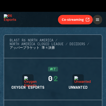
Co-streaming
BLAST R6 NORTH AMERICA
NORTH AMERICA CLOSED LEAGUE
DECIDERS
アッパーブラケット 準々決勝
終了
0
2
:
OXYGEN ESPORTS
UNWANTED