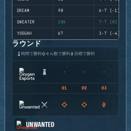
DREAM
90
6-7 (-1)
SWEATER
106
7-7 (0)
YOGGAH
67
3-7 (-4)
ラウンド
時間で勝利
キル数で勝利
目標で勝利
01
02
03
04
UNWANTED