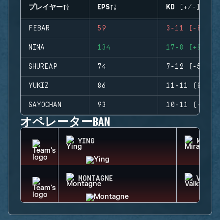
プレイヤー
EPS
KD (+/-)
FEBAR
59
3-11 (-8)
NINA
134
17-8 (+9)
SHUREAP
74
7-12 (-5)
YUKIZ
86
11-11 (0)
SAYOCHAN
93
10-11 (-1)
オペレーターBAN
YING
MIRA
MONTAGNE
VALKY