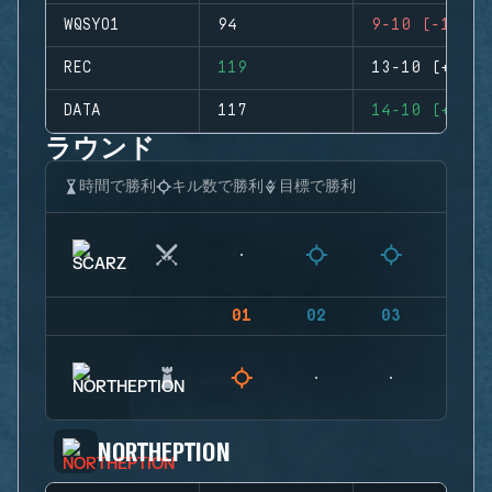
WQSYO1
94
9-10 (-1)
REC
119
13-10 (+3)
DATA
117
14-10 (+4)
ラウンド
時間で勝利
キル数で勝利
目標で勝利
01
02
03
04
NORTHEPTION