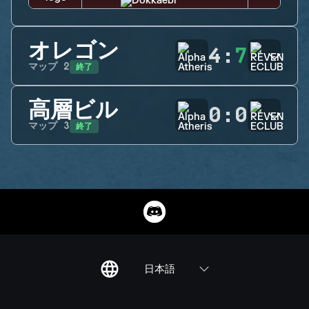
オレゴン
4
:
7
終了
マップ
2
高層ビル
0
:
0
終了
マップ
3
日本語