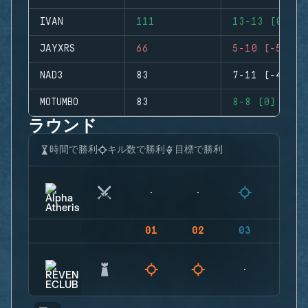
IVAN
111
13-13 (0)
JAYXRS
66
5-10 (-5)
NAD3
83
7-11 (-4)
MOTUMBO
83
8-8 (0)
ラウンド
時間で勝利
キル数で勝利
目標で勝利
01
02
03
04