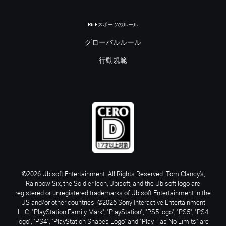
R6 Eスポーツのルール
グローバルルール
行動規範
©2026 Ubisoft Entertainment. All Rights Reserved. Tom Clancy’s,
Rainbow Six, the Soldier Icon, Ubisoft, and the Ubisoft logo are
registered or unregistered trademarks of Ubisoft Entertainment in the
US and/or other countries. ©2026 Sony Interactive Entertainment
LLC. "PlayStation Family Mark", "PlayStation", "PS5 logo", "PS5", "PS4
logo", "PS4", "PlayStation Shapes Logo" and "Play Has No Limits" are