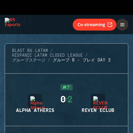
Co-streaming
BLAST R6 LATAM
HISPANIC LATAM CLOSED LEAGUE
グループステージ
グループ B - プレイ DAY 2
終了
0
2
:
ALPHA ATHERIS
REVEN ECLUB