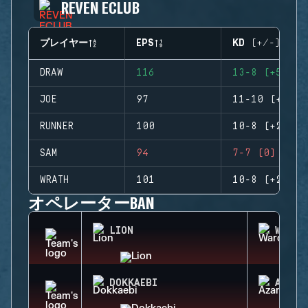
REVEN ECLUB
プレイヤー
EPS
KD (+/-)
DRAW
116
13-8 (+5)
JOE
97
11-10 (+1)
RUNNER
100
10-8 (+2)
SAM
94
7-7 (0)
WRATH
101
10-8 (+2)
オペレーターBAN
LION
WARDE
DOKKAEBI
AZAMI