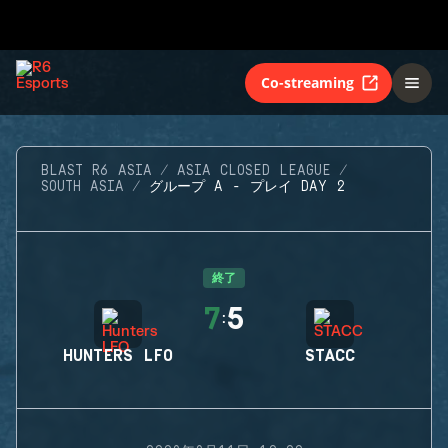
Co-streaming
BLAST R6 ASIA
ASIA CLOSED LEAGUE
SOUTH ASIA
グループ A - プレイ DAY 2
終了
7
5
:
HUNTERS LFO
STACC