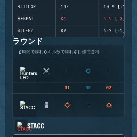
R4TTL3R
103
10-9 (+1)
VENPAI
86
6-9 (-3)
SILENZ
89
6-7 (-1)
ラウンド
時間で勝利
キル数で勝利
目標で勝利
01
02
03
04
STACC