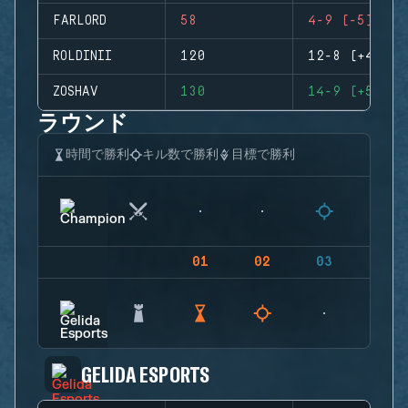
FARLORD
58
4-9 (-5)
ROLDINII
120
12-8 (+4)
ZOSHAV
130
14-9 (+5)
ラウンド
時間で勝利
キル数で勝利
目標で勝利
01
02
03
04
GELIDA ESPORTS