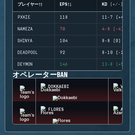
プレイヤー
EPS
KD (+/-)
PXKIE
118
11-7 (+4)
NAMEZA
70
4-8 (-4)
SHINYA
104
8-8 (0)
DEADPOOL
92
8-10 (-2)
DEYMON
146
13-8 (+5)
オペレーターBAN
DOKKAEBI
VALKY
FLORES
AZAMI