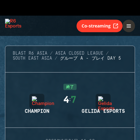
Co-streaming
BLAST R6 ASIA
ASIA CLOSED LEAGUE
SOUTH EAST ASIA
グループ A - プレイ DAY 5
終了
4
7
:
CHAMPION
GELIDA ESPORTS