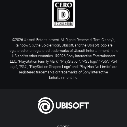
©2026 Ubisoft Entertainment. All Rights Reserved. Tom Clancy’s,
Rainbow Six, the Soldier Icon, Ubisoft, and the Ubisoft logo are
registered or unregistered trademarks of Ubisoft Entertainment in the
US and/or other countries. ©2026 Sony Interactive Entertainment
LLC. "PlayStation Family Mark", "PlayStation", "PS5 logo", "PS5", "PS4
logo", "PS4", "PlayStation Shapes Logo" and "Play Has No Limits" are
registered trademarks or trademarks of Sony Interactive
Entertainment Inc.