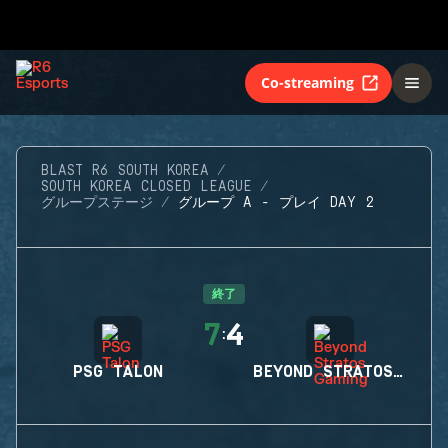
Co-streaming
BLAST R6 SOUTH KOREA
SOUTH KOREA CLOSED LEAGUE
グループステージ
グループ A - プレイ DAY 2
終了
7
4
:
PSG TALON
BEYOND STRATOS GAMING