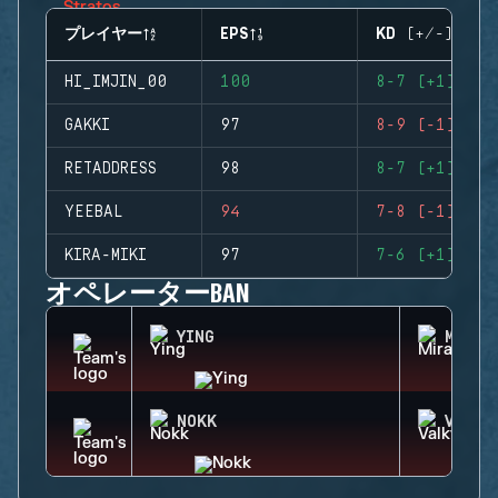
プレイヤー
EPS
KD (+/-)
HI_IMJIN_00
100
8-7 (+1)
GAKKI
97
8-9 (-1)
RETADDRESS
98
8-7 (+1)
YEEBAL
94
7-8 (-1)
KIRA-MIKI
97
7-6 (+1)
オペレーターBAN
YING
MIRA
NOKK
VALKY