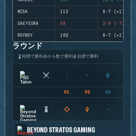
MARB1E
115
10-6 (+4)
MISA
112
8-7 (+1)
SAEYEORA
58
2-9 (-7)
ROYBOY
102
8-7 (+1)
ラウンド
時間で勝利
キル数で勝利
目標で勝利
01
02
03
04
BEYOND STRATOS GAMING