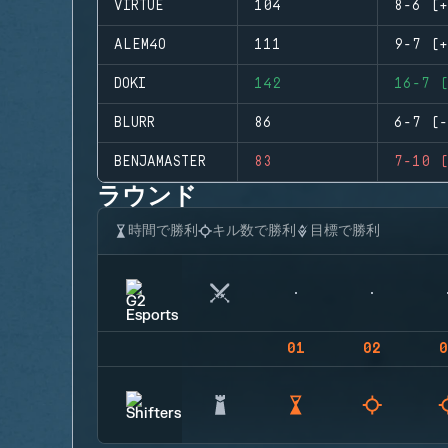
VIRTUE
104
8-6 (+
ALEM4O
111
9-7 (+
DOKI
142
16-7 (
BLURR
86
6-7 (-
BENJAMASTER
83
7-10 (
ラウンド
時間で勝利
キル数で勝利
目標で勝利
01
02
0