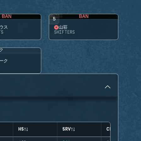
BAN
BAN
5
ウス
山荘
TS
SHIFTERS
ーク
HS
SRV
CLUTCHES