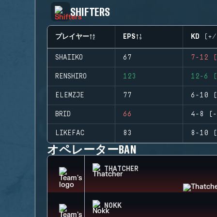
SHIFTERS
プレイヤー
EPS
KD (+/
SHAIIKO
67
7-12 (
RENSHIRO
123
12-6 (
ELEMZJE
77
6-10 (
BRID
66
4-8 (-
LIKEFAC
83
8-10 (
オペレーターBAN
THATCHER
NOKK