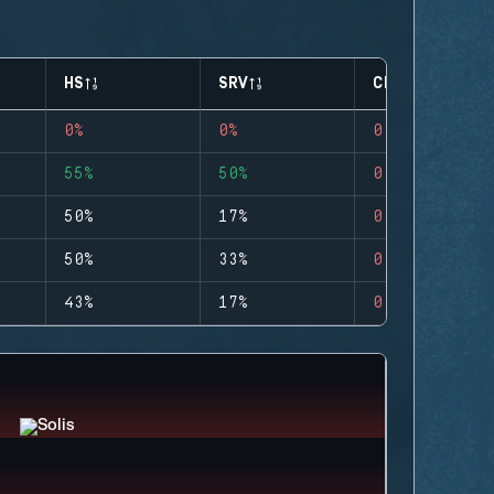
HS
SRV
CLUTCHES
0%
0%
0
55%
50%
0
50%
17%
0
50%
33%
0
43%
17%
0