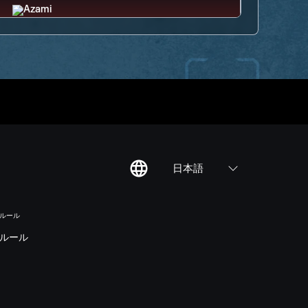
日本語
のルール
ルール