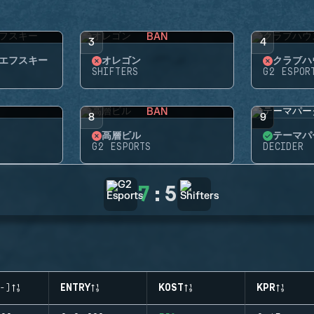
BAN
3
4
エフスキー
オレゴン
クラブハ
SHIFTERS
G2 ESPOR
BAN
8
9
高層ビル
テーマパ
G2 ESPORTS
DECIDER
7
:
5
-)
ENTRY
KOST
KPR