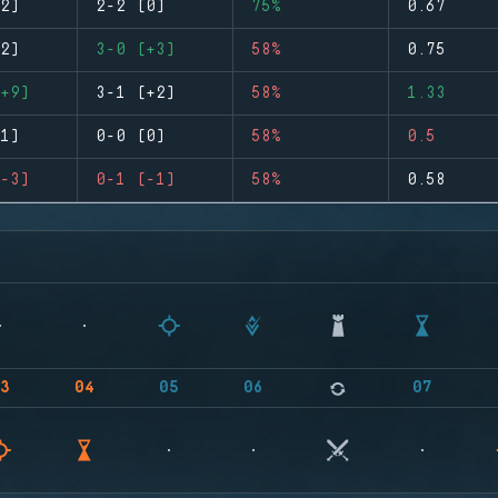
2)
2-2 (0)
75%
0.67
2)
3-0 (+3)
58%
0.75
+9)
3-1 (+2)
58%
1.33
1)
0-0 (0)
58%
0.5
-3)
0-1 (-1)
58%
0.58
3
04
05
06
07