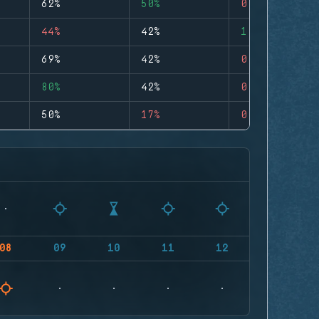
62%
50%
0
44%
42%
1
69%
42%
0
80%
42%
0
50%
17%
0
08
09
10
11
12