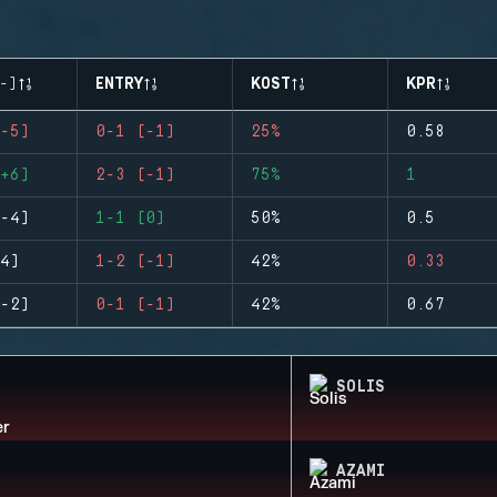
-)
ENTRY
KOST
KPR
-5)
0-1 (-1)
25%
0.58
+6)
2-3 (-1)
75%
1
-4)
1-1 (0)
50%
0.5
4)
1-2 (-1)
42%
0.33
-2)
0-1 (-1)
42%
0.67
SOLIS
AZAMI