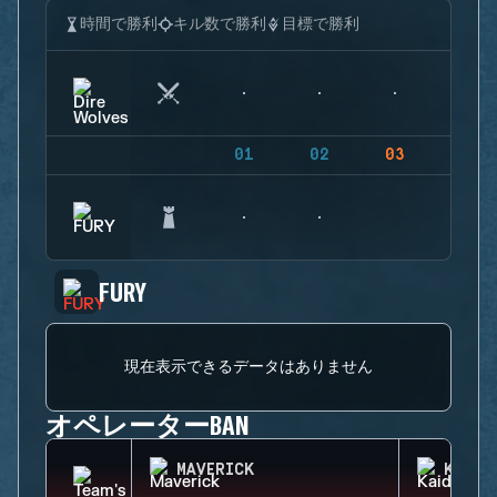
時間で勝利
キル数で勝利
目標で勝利
01
02
03
04
FURY
現在表示できるデータはありません
オペレーターBAN
MAVERICK
KAID