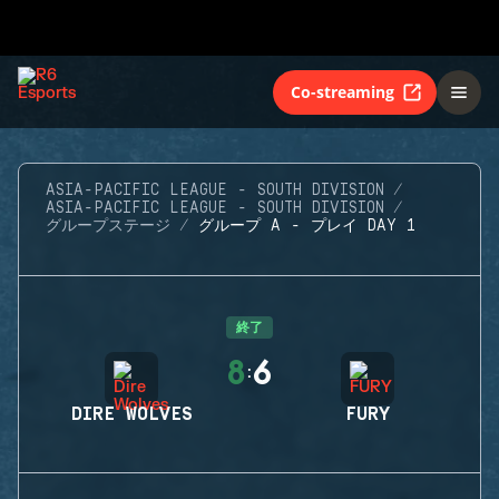
Co-streaming
ASIA-PACIFIC LEAGUE - SOUTH DIVISION
ASIA-PACIFIC LEAGUE - SOUTH DIVISION
グループステージ
グループ A - プレイ DAY 1
終了
8
6
:
DIRE WOLVES
FURY