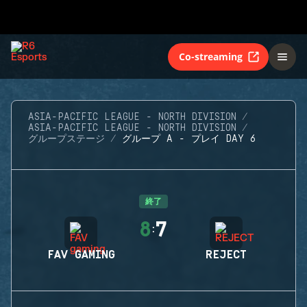
Co-streaming
ASIA-PACIFIC LEAGUE - NORTH DIVISION
ASIA-PACIFIC LEAGUE - NORTH DIVISION
グループステージ
グループ A - プレイ DAY 6
終了
8
7
:
FAV GAMING
REJECT