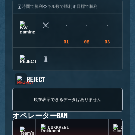
時間で勝利
キル数で勝利
目標で勝利
01
02
03
04
REJECT
現在表示できるデータはありません
オペレーターBAN
DOKKAEBI
CLASH