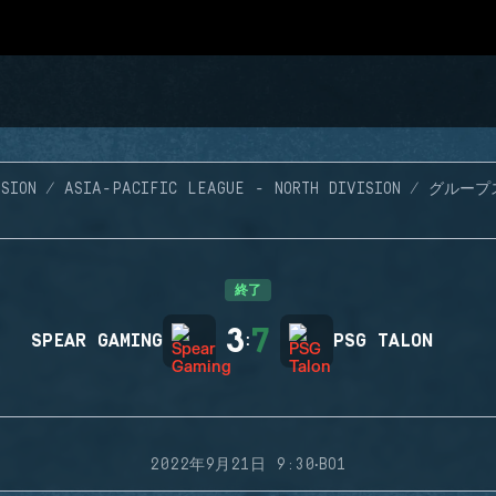
SION
ASIA-PACIFIC LEAGUE - NORTH DIVISION
グループ
終了
3
7
SPEAR GAMING
:
PSG TALON
·
2022年9月21日 9:30
BO1