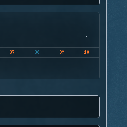
07
08
09
10