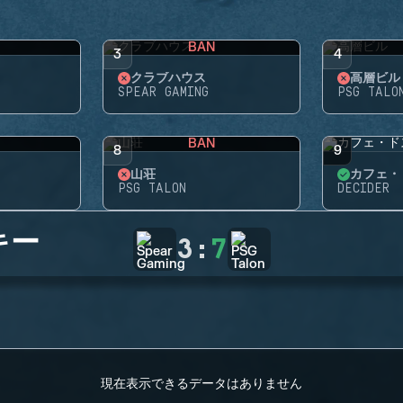
BAN
3
4
クラブハウス
高層ビル
SPEAR GAMING
PSG TALO
BAN
8
9
山荘
カフェ・
PSG TALON
DECIDER
キー
3
:
7
現在表示できるデータはありません