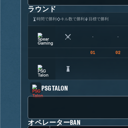
ラウンド
時間で勝利
キル数で勝利
目標で勝利
01
02
PSG TALON
オペレーターBAN