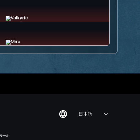
日本語
のルール