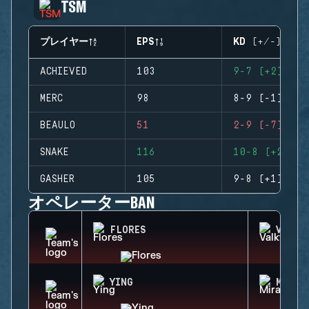
TSM
プレイヤー
EPS
KD (+/-)
ACHIEVED
103
9-7 (+2)
MERC
98
8-9 (-1)
BEAULO
51
2-9 (-7)
SNAKE
116
10-8 (+2)
GASHER
105
9-8 (+1)
オペレーターBAN
FLORES
VALKY
YING
MIRA