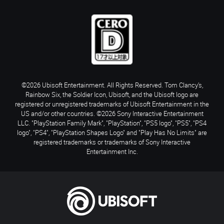
©2026 Ubisoft Entertainment. All Rights Reserved. Tom Clancy’s,
Rainbow Six, the Soldier Icon, Ubisoft, and the Ubisoft logo are
registered or unregistered trademarks of Ubisoft Entertainment in the
US and/or other countries. ©2026 Sony Interactive Entertainment
LLC. "PlayStation Family Mark", "PlayStation", "PS5 logo", "PS5", "PS4
logo", "PS4", "PlayStation Shapes Logo" and "Play Has No Limits" are
registered trademarks or trademarks of Sony Interactive
Entertainment Inc.