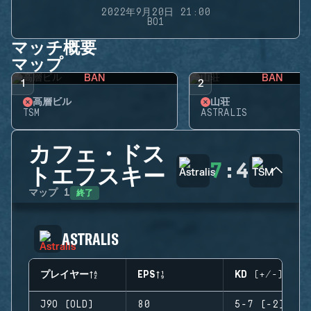
2022年9月20日 21:00
BO1
マッチ概要
マップ
BAN
BAN
1
2
高層ビル
山荘
TSM
ASTRALIS
カフェ・ドス
7
:
4
トエフスキー
終了
マップ
1
ASTRALIS
プレイヤー
EPS
KD (+/-)
J9O (OLD)
80
5-7 (-2)