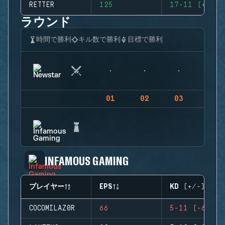
RETTER
125
17-11 (+6)
ラウンド
時間で勝利
キル数で勝利
目標で勝利
01
02
03
04
INFAMOUS GAMING
プレイヤー
EPS
KD (+/-)
COCOMILAZ0R
66
5-11 (-6)