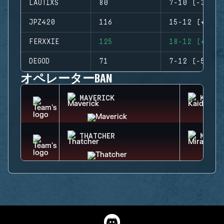
LAUTIXS
80
7-10 (-3)
JPZ420
116
15-12 (+3)
FERXXIE
125
18-12 (+6)
DEGOD
71
7-12 (-5)
オペレーターBAN
MAVERICK
KAID
THATCHER
MIRA