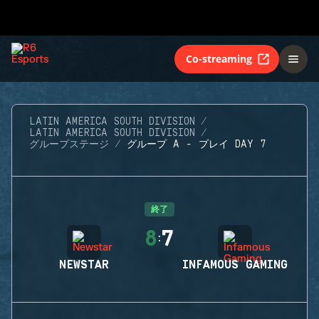
Co-streaming
LATIN AMERICA SOUTH DIVISION
LATIN AMERICA SOUTH DIVISION
グループステージ
グループ A - プレイ DAY 7
終了
8
7
:
NEWSTAR
INFAMOUS GAMING