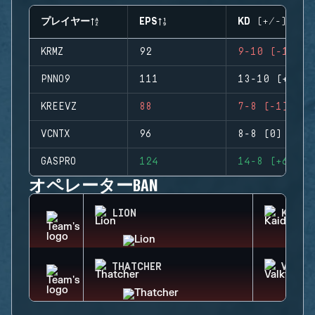
プレイヤー
EPS
KD (+/-)
KRMZ
92
9-10 (-1)
PNNO9
111
13-10 (+3)
KREEVZ
88
7-8 (-1)
VCNTX
96
8-8 (0)
GASPRO
124
14-8 (+6)
オペレーターBAN
LION
KAID
THATCHER
VALKY