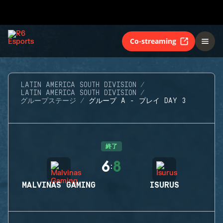
Co-streaming
LATIN AMERICA SOUTH DIVISION
LATIN AMERICA SOUTH DIVISION
グループステージ
グループ A - プレイ DAY 3
終了
6
8
:
MALVINAS GAMING
ISURUS