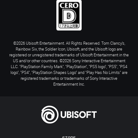
©2026 Ubisoft Entertainment. All Rights Reserved. Tom Clancy’s,
Rainbow Six, the Soldier Icon, Ubisoft, and the Ubisoft logo are
registered or unregistered trademarks of Ubisoft Entertainment in the
US and/or other countries. ©2026 Sony Interactive Entertainment
LLC. "PlayStation Family Mark", "PlayStation", "PS5 logo", "PS5", "PS4
logo", "PS4", "PlayStation Shapes Logo" and "Play Has No Limits" are
registered trademarks or trademarks of Sony Interactive
Entertainment Inc.