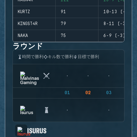
RAGN4R
122
15-9 (+6)
KURTZ
91
10-13 (-3)
KINGST4R
79
8-11 (-3)
NAKA
75
6-9 (-3)
ラウンド
時間で勝利
キル数で勝利
目標で勝利
01
02
03
04
ISURUS