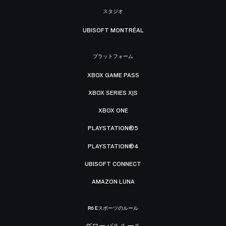
スタジオ
UBISOFT MONTRÉAL
プラットフォーム
XBOX GAME PASS
XBOX SERIES X|S
XBOX ONE
PLAYSTATION®5
PLAYSTATION®4
UBISOFT CONNECT
AMAZON LUNA
R6 Eスポーツのルール