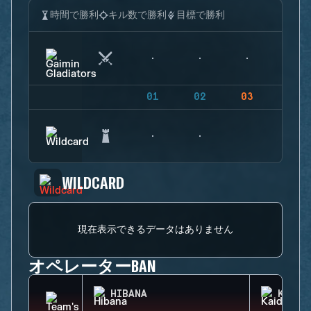
時間で勝利
キル数で勝利
目標で勝利
01
02
03
04
WILDCARD
現在表示できるデータはありません
オペレーターBAN
HIBANA
KAID