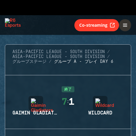
Co-streaming
ASIA-PACIFIC LEAGUE - SOUTH DIVISION
ASIA-PACIFIC LEAGUE - SOUTH DIVISION
グループステージ
グループ A - プレイ DAY 6
終了
7
1
:
GAIMIN GLADIATORS
WILDCARD