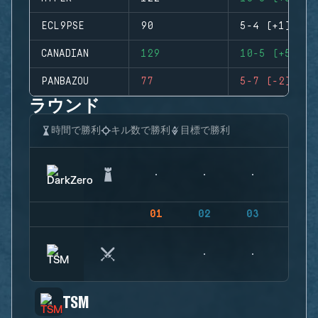
ECL9PSE
90
5-4 (+1)
CANADIAN
129
10-5 (+5)
PANBAZOU
77
5-7 (-2)
ラウンド
時間で勝利
キル数で勝利
目標で勝利
01
02
03
04
TSM