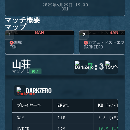
2022年6月29日 19:30
BO1
マッチ概要
マップ
BAN
BAN
1
2
国境
カフェ・ドストエフス
TSM
DARKZERO
山荘
7
:
3
終了
マップ
1
DARKZERO
プレイヤー
EPS
KD (+/-)
NJR
110
8-6 (+2)
HYPER
122
10-5 (+5)