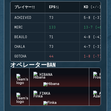
プレイヤー
EPS
KD (+/-)
ACHIEVED
73
5-8 (-3)
MERC
133
13-7 (+6)
BEAULO
71
4-8 (-4)
CHALA
73
4-7 (-3)
GOTCHA
44
1-8 (-7)
オペレーターBAN
HIBANA
FROST
FINKA
AZAMI