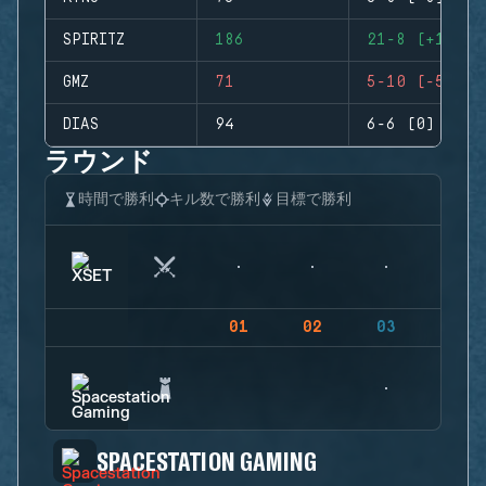
SPIRITZ
186
21-8 (+13)
GMZ
71
5-10 (-5)
DIAS
94
6-6 (0)
ラウンド
時間で勝利
キル数で勝利
目標で勝利
01
02
03
04
SPACESTATION GAMING