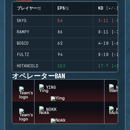
プレイヤー
EPS
KD (+/-)
SKYS
54
3-11 (-8)
RAMPY
86
8-11 (-3)
BOSCO
62
4-10 (-6)
FULTZ
94
8-10 (-2)
HOTANCOLD
153
17-7 (+10)
オペレーターBAN
YING
WAMAI
NOKK
MUTE