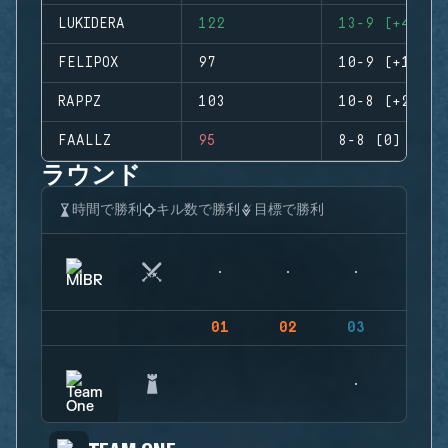
LUKIDERA
122
13-9 (+4)
FELIPOX
97
10-9 (+1)
RAPPZ
103
10-8 (+2)
FAALLZ
95
8-8 (0)
ラウンド
時間で勝利
キル数で勝利
目標で勝利
01
02
03
04