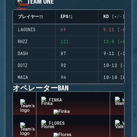
TEAM ONE
プレイヤー
EPS
KD (+/-)
LAGONIS
69
5-11 (-6)
RHZZ
111
12-8 (+4)
DASH
87
9-11 (-2)
DOTZ
92
10-12 (-2)
MAIA
94
10-10 (0)
オペレーターBAN
FINKA
WAMAI
FLORES
VALKY