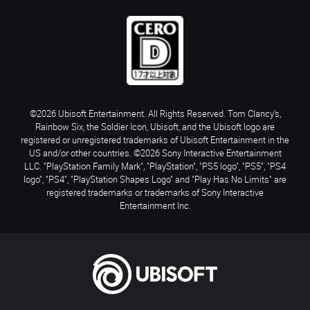
©2026 Ubisoft Entertainment. All Rights Reserved. Tom Clancy’s,
Rainbow Six, the Soldier Icon, Ubisoft, and the Ubisoft logo are
registered or unregistered trademarks of Ubisoft Entertainment in the
US and/or other countries. ©2026 Sony Interactive Entertainment
LLC. "PlayStation Family Mark", "PlayStation", "PS5 logo", "PS5", "PS4
logo", "PS4", "PlayStation Shapes Logo" and "Play Has No Limits" are
registered trademarks or trademarks of Sony Interactive
Entertainment Inc.