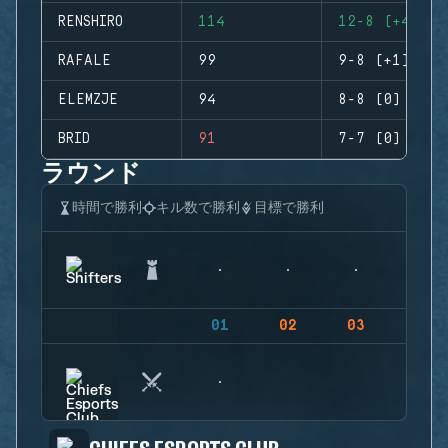
RENSHIRO
114
12-8 (+4)
RAFALE
99
9-8 (+1)
ELEMZJE
94
8-8 (0)
BRID
91
7-7 (0)
ラウンド
時間で勝利
キル数で勝利
目標で勝利
01
02
03
04