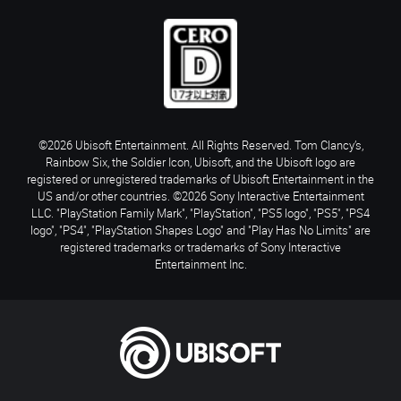
©2026 Ubisoft Entertainment. All Rights Reserved. Tom Clancy’s,
Rainbow Six, the Soldier Icon, Ubisoft, and the Ubisoft logo are
registered or unregistered trademarks of Ubisoft Entertainment in the
US and/or other countries. ©2026 Sony Interactive Entertainment
LLC. "PlayStation Family Mark", "PlayStation", "PS5 logo", "PS5", "PS4
logo", "PS4", "PlayStation Shapes Logo" and "Play Has No Limits" are
registered trademarks or trademarks of Sony Interactive
Entertainment Inc.