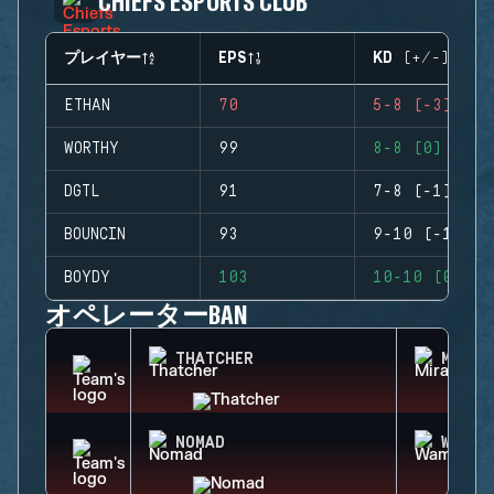
CHIEFS ESPORTS CLUB
プレイヤー
EPS
KD (+/-)
ETHAN
70
5-8 (-3)
WORTHY
99
8-8 (0)
DGTL
91
7-8 (-1)
BOUNCIN
93
9-10 (-1)
BOYDY
103
10-10 (0)
オペレーターBAN
THATCHER
MIRA
NOMAD
WAMAI