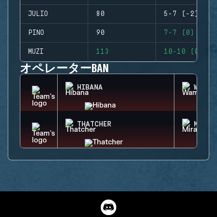
JULIO
80
5-7 (-2)
PINO
90
7-7 (0)
MUZI
113
10-10 (0)
オペレーターBAN
HIBANA
WAMAI
THATCHER
MIRA