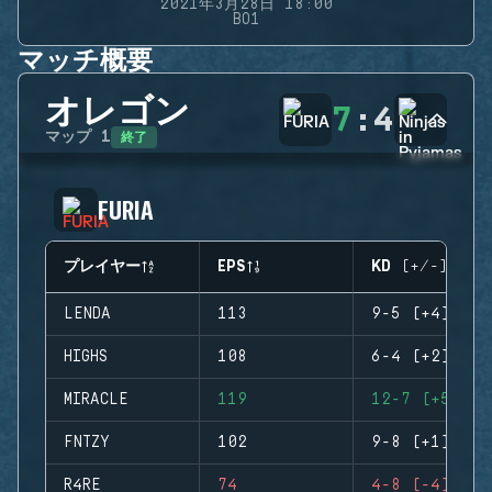
2021年3月28日 18:00
BO1
マッチ概要
オレゴン
7
:
4
終了
マップ
1
FURIA
プレイヤー
EPS
KD (+/-)
LENDA
113
9-5 (+4)
HIGHS
108
6-4 (+2)
MIRACLE
119
12-7 (+5)
FNTZY
102
9-8 (+1)
R4RE
74
4-8 (-4)