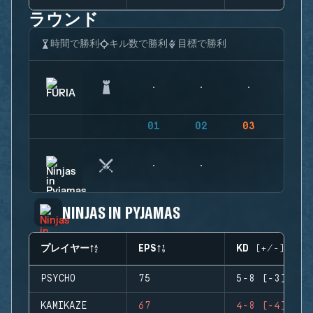
ラウンド
時間で勝利
キル数で勝利
目標で勝利
01
02
03
04
NINJAS IN PYJAMAS
プレイヤー
EPS
KD (+/-)
PSYCHO
75
5-8 (-3)
KAMIKAZE
67
4-8 (-4)