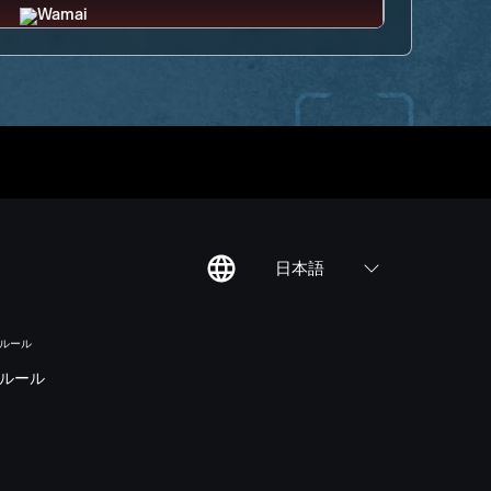
日本語
のルール
ルール