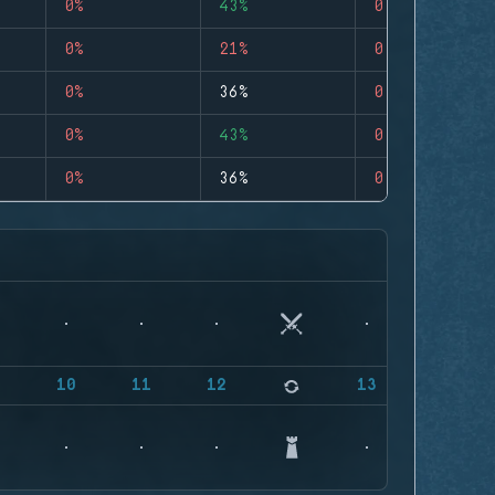
0%
43%
0
0%
21%
0
0%
36%
0
0%
43%
0
0%
36%
0
9
10
11
12
13