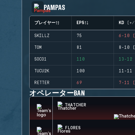
PAMPAS
プレイヤー
EPS
KD (+/
SKILLZ
75
6-10 (
TOM
81
8-10 (
SOCO1
110
13-12 
TUCU2K
100
11-11 
RETTER
69
7-11 (
オペレーターBAN
THATCHER
FLORES