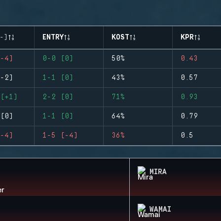
-)
ENTRY
KOST
KPR
-4)
0-0 (0)
50%
0.43
-2)
1-1 (0)
43%
0.57
(+1)
2-2 (0)
71%
0.93
(0)
1-1 (0)
64%
0.79
-4)
1-5 (-4)
36%
0.5
MIRA
WAMAI