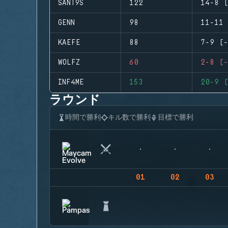
SANT9S
122
14-8 (
GENN
98
11-11 
KAEFE
88
7-9 (-
WOLFZ
60
2-8 (-
INF4ME
153
20-9 (
ラウンド
時間で勝利
キル数で勝利
目標で勝利
01
02
03