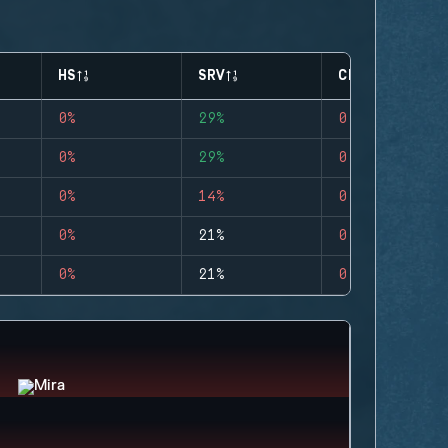
HS
SRV
CLUTCHES
0%
29%
0
0%
29%
0
0%
14%
0
0%
21%
0
0%
21%
0