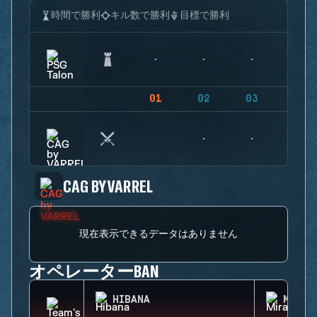
時間で勝利
キル数で勝利
目標で勝利
01
02
03
04
CAG BY VARREL
現在表示できるデータはありません
オペレーターBAN
HIBANA
MIRA