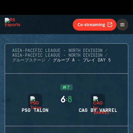
Co-streaming
ASIA-PACIFIC LEAGUE - NORTH DIVISION
ASIA-PACIFIC LEAGUE - NORTH DIVISION
グループステージ
グループ A - プレイ DAY 5
終了
6
8
:
PSG TALON
CAG BY VARREL