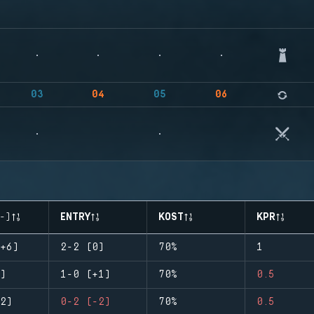
03
04
05
06
-)
ENTRY
KOST
KPR
+6)
2-2 (0)
70%
1
)
1-0 (+1)
70%
0.5
2)
0-2 (-2)
70%
0.5