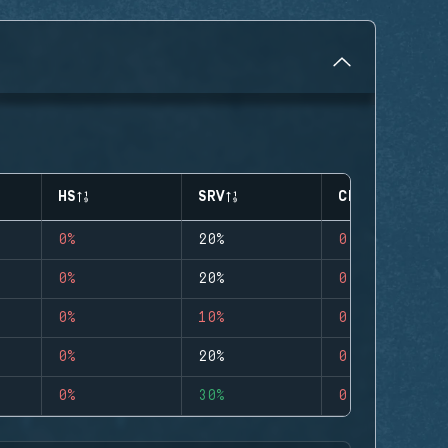
HS
SRV
CLUTCHES
0%
20%
0
0%
20%
0
0%
10%
0
0%
20%
0
0%
30%
0