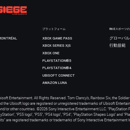
プラットフォーム
R6 Eスポーツ
MONTRÉAL
XBOX GAME PASS
グローバル
XBOX SERIES X|S
行動規範
XBOX ONE
PLAYSTATION®5
PLAYSTATION®4
UBISOFT CONNECT
AMAZON LUNA
soft Entertainment. All Rights Reserved. Tom Clancy’s, Rainbow Six, the Soldier 
nd the Ubisoft logo are registered or unregistered trademarks of Ubisoft Enterta
and/or other countries. ©2026 Sony Interactive Entertainment LLC. "PlayStation 
ayStation", "PS5 logo", "PS5", "PS4 logo", "PS4", "PlayStation Shapes Logo" and "Pl
ts" are registered trademarks or trademarks of Sony Interactive Entertainment I