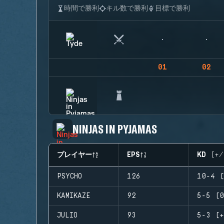
時間で勝利
キル数で勝利
目標で勝利
01
02
NINJAS IN PYJAMAS
プレイヤー
EPS
KD (+/
PSYCHO
126
10-4 (
KAMIKAZE
92
5-5 (0
JULIO
93
5-3 (+