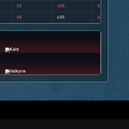
0%
40%
0
0%
60%
0