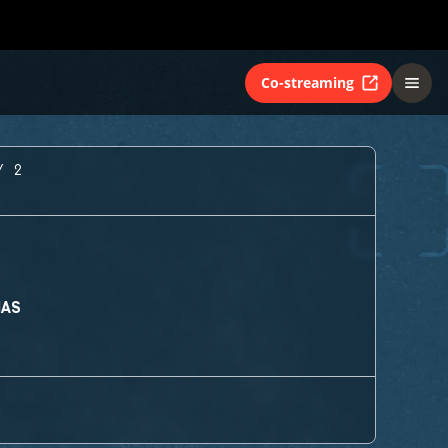
Co-streaming
Y 2
MAS