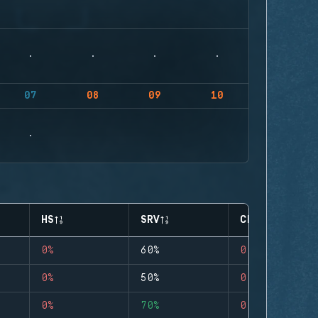
07
08
09
10
HS
SRV
CLUTCHES
0%
60%
0
0%
50%
0
0%
70%
0