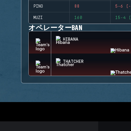
PINO
88
5-6 (-
MUZI
160
15-4 (
オペレーターBAN
HIBANA
THATCHER