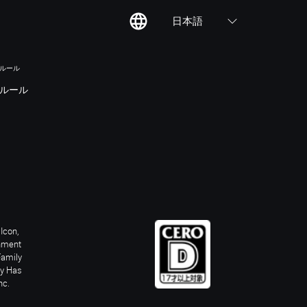
日本語
のルール
ルール
Icon,
inment
Family
ay Has
nc.