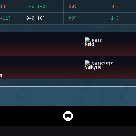
1)
3-0 (+3)
50%
0.5
+11)
0-0 (0)
80%
1.5
KAID
VALKYRIE