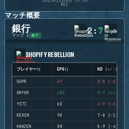
2021年11月8日 18:30
BO1
マッチ概要
銀行
2
:
7
終了
マップ
1
SHOPIFY REBELLION
プレイヤー
EPS
KD (+/-)
SUPR
47
2-8 (-6)
GRYXR
103
8-7 (+1)
YETI
62
3-9 (-6)
REXEN
98
7-8 (-1)
KANZEN
80
5-9 (-4)