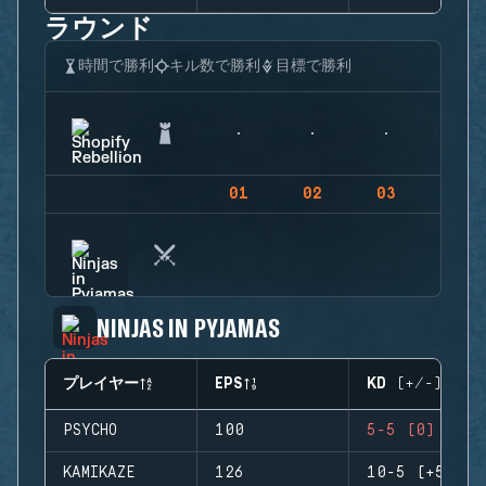
ラウンド
時間で勝利
キル数で勝利
目標で勝利
01
02
03
04
NINJAS IN PYJAMAS
プレイヤー
EPS
KD (+/-)
PSYCHO
100
5-5 (0)
KAMIKAZE
126
10-5 (+5)