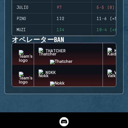
JULIO
97
5-5 (0)
PINO
132
11-6 (+5)
MUZI
134
10-4 (+6)
オペレーターBAN
THATCHER
KAID
NOKK
VALKY