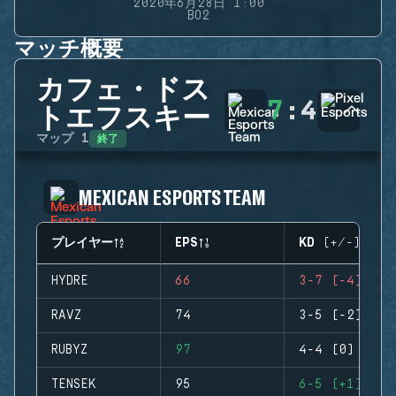
2020年6月28日 1:00
BO2
マッチ概要
カフェ・ドス
7
:
4
トエフスキー
終了
マップ
1
MEXICAN ESPORTS TEAM
プレイヤー
EPS
KD (+/-)
HYDRE
66
3-7 (-4)
RAVZ
74
3-5 (-2)
RUBYZ
97
4-4 (0)
TENSEK
95
6-5 (+1)