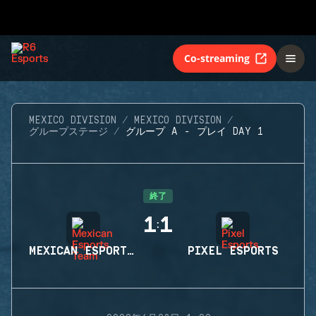
Co-streaming
MEXICO DIVISION
MEXICO DIVISION
グループステージ
グループ A - プレイ DAY 1
終了
1
1
:
MEXICAN ESPORTS TEAM
PIXEL ESPORTS