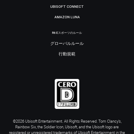
UBISOFT CONNECT
AMAZON LUNA
R6 Eスポーツのルール
グローバルルール
行動規範
©2026 Ubisoft Entertainment. All Rights Reserved. Tom Clancy’s,
Rainbow Six, the Soldier Icon, Ubisoft, and the Ubisoft logo are
registered or unregistered trademarks of Ubisoft Entertainment in the