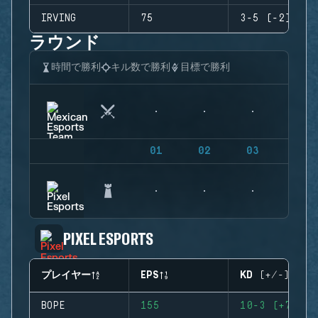
IRVING
75
3-5 (-2)
ラウンド
時間で勝利
キル数で勝利
目標で勝利
01
02
03
04
PIXEL ESPORTS
プレイヤー
EPS
KD (+/-)
BOPE
155
10-3 (+7)