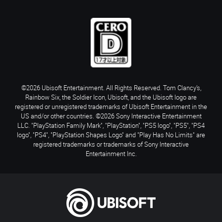
©2026 Ubisoft Entertainment. All Rights Reserved. Tom Clancy’s,
Rainbow Six, the Soldier Icon, Ubisoft, and the Ubisoft logo are
registered or unregistered trademarks of Ubisoft Entertainment in the
US and/or other countries. ©2026 Sony Interactive Entertainment
LLC. "PlayStation Family Mark", "PlayStation", "PS5 logo", "PS5", "PS4
logo", "PS4", "PlayStation Shapes Logo" and "Play Has No Limits" are
registered trademarks or trademarks of Sony Interactive
Entertainment Inc.