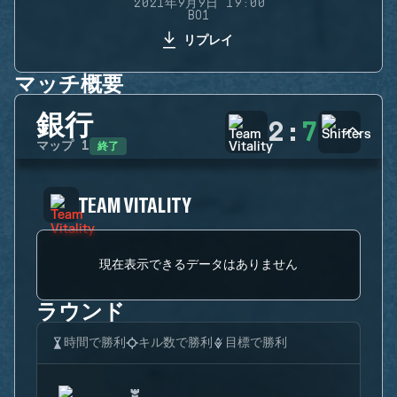
2021年9月9日 19:00
BO1
リプレイ
マッチ概要
銀行
2
:
7
終了
マップ
1
TEAM VITALITY
現在表示できるデータはありません
ラウンド
時間で勝利
キル数で勝利
目標で勝利