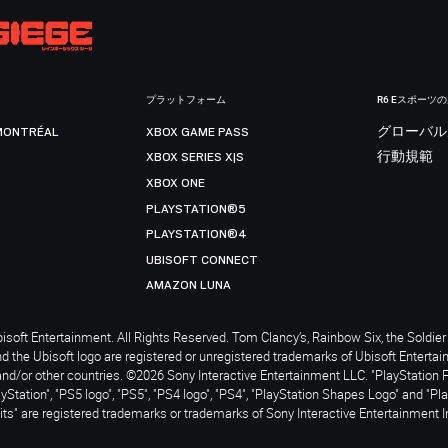
プラットフォーム
R6 Eスポーツ
MONTRÉAL
XBOX GAME PASS
グローバル
XBOX SERIES X|S
行動規範
XBOX ONE
PLAYSTATION®5
PLAYSTATION®4
UBISOFT CONNECT
AMAZON LUNA
soft Entertainment. All Rights Reserved. Tom Clancy’s, Rainbow Six, the Soldier 
nd the Ubisoft logo are registered or unregistered trademarks of Ubisoft Enterta
and/or other countries. ©2026 Sony Interactive Entertainment LLC. "PlayStation 
ayStation", "PS5 logo", "PS5", "PS4 logo", "PS4", "PlayStation Shapes Logo" and "Pl
ts" are registered trademarks or trademarks of Sony Interactive Entertainment I