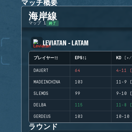
マッチ概要
海岸線
終了
マップ
1
LEVIATAN - LATAM
プレイヤー
EPS
KD (+/
DAUERT
64
4-11 (
MADEINCHINA
103
11-9 (
SLEMDS
99
9-10 (
DELBA
115
11-8 (
GERDEUS
103
10-10 
ラウンド