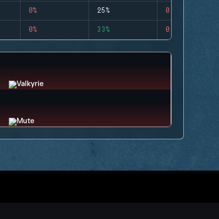
0%
25%
0
0%
33%
0