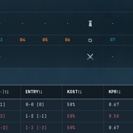
3
04
05
06
07
-)
ENTRY
KOST
KPR
1)
0-0 (0)
58%
0.67
2)
1-2 (-1)
50%
0.58
-2)
1-3 (-2)
50%
0.67