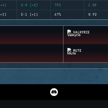
+4)
2-0 (+2)
75%
1.08
+3)
2-1 (+1)
67%
0.92
VALKYRIE
MUTE