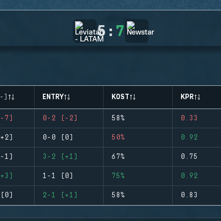
5
:
7
-)
ENTRY
KOST
KPR
-7)
0-2 (-2)
58%
0.33
+2)
0-0 (0)
50%
0.92
-1)
3-2 (+1)
67%
0.75
+3)
1-1 (0)
75%
0.92
(0)
2-1 (+1)
58%
0.83