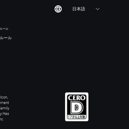
日本語
のルール
ルール
Icon,
inment
Family
ay Has
nc.