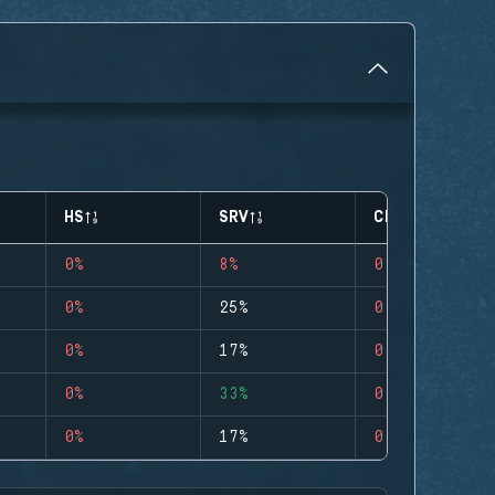
HS
SRV
CLUTCHES
0%
8%
0
0%
25%
0
0%
17%
0
0%
33%
0
0%
17%
0