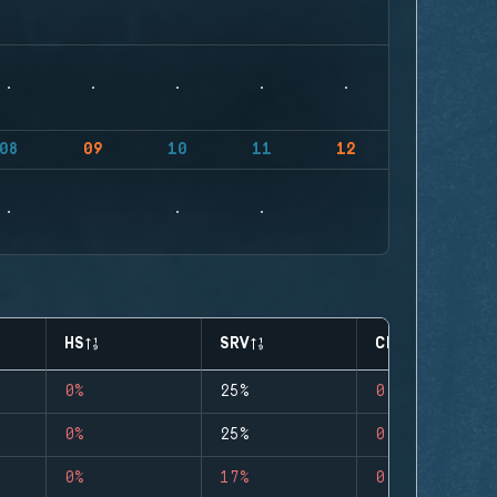
08
09
10
11
12
HS
SRV
CLUTCHES
0%
25%
0
0%
25%
0
0%
17%
0