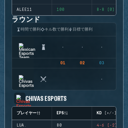
ALEE11
100
8-8 (0)
ラウンド
時間で勝利
キル数で勝利
目標で勝利
01
02
03
04
CHIVAS ESPORTS
プレイヤー
EPS
KD (+/-)
LUA.
80
4-6 (-2)