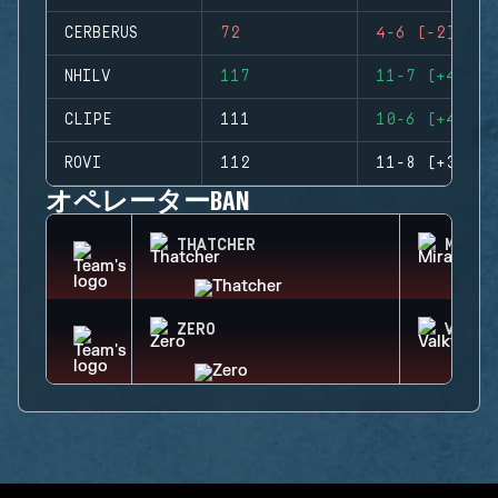
CERBERUS
72
4-6 (-2)
NHILV
117
11-7 (+4)
CLIPE
111
10-6 (+4)
ROVI
112
11-8 (+3)
オペレーターBAN
THATCHER
MIRA
ZERO
VALKY