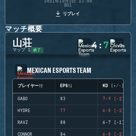
2021年10月2日 23:00
BO1
リプレイ
マッチ概要
山荘
4
:
7
終了
マップ
1
MEXICAN ESPORTS TEAM
プレイヤー
EPS
KD (+/-)
GABO
83
7-9 (-2)
HYDRE
77
6-8 (-2)
RAVZ
88
6-7 (-1)
CONNOR
84
6-8 (-2)