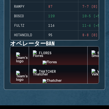
RAMPY
87
7-7 (0)
BOSCO
120
10-5 (+5)
FULTZ
116
11-6 (+5)
HOTANCOLD
95
8-8 (0)
オペレーターBAN
FLORES
SMOKE
THATCHER
VALKY