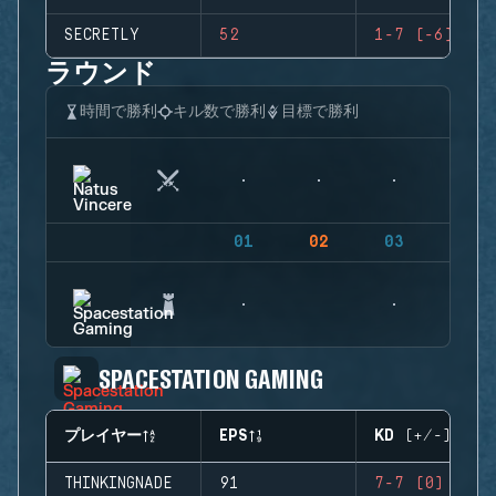
SECRETLY
52
1-7 (-6)
ラウンド
時間で勝利
キル数で勝利
目標で勝利
01
02
03
04
SPACESTATION GAMING
プレイヤー
EPS
KD (+/-)
THINKINGNADE
91
7-7 (0)