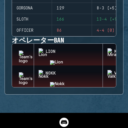
GORGONA
129
8-3 (+5)
SLOTH
166
13-4 (+9)
OFFICER
86
4-4 (0)
オペレーターBAN
LION
MIRA
NOKK
VALKY