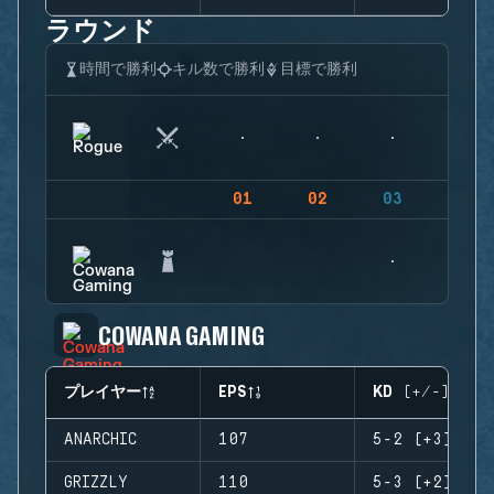
ラウンド
時間で勝利
キル数で勝利
目標で勝利
01
02
03
04
COWANA GAMING
プレイヤー
EPS
KD (+/-)
ANARCHIC
107
5-2 (+3)
GRIZZLY
110
5-3 (+2)