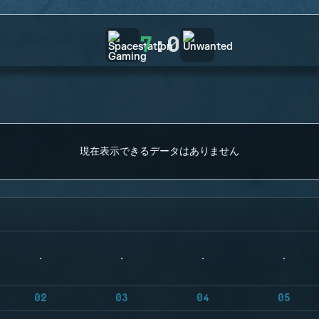
7
:
0
現在表示できるデータはありません
02
03
04
05