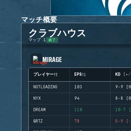
マッチ概要
クラブハウス
終了
マップ
1
MIRAGE
プレイヤー
EPS
KD (+/
NOTLOADING
103
9-9 (0
NYX
94
8-8 (0
DREAM
110
10-7 (
QRTZ
78
5-9 (-