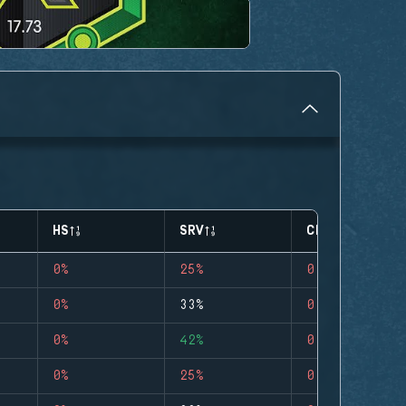
HS
SRV
CLUTCHES
0%
25%
0
0%
33%
0
0%
42%
0
0%
25%
0