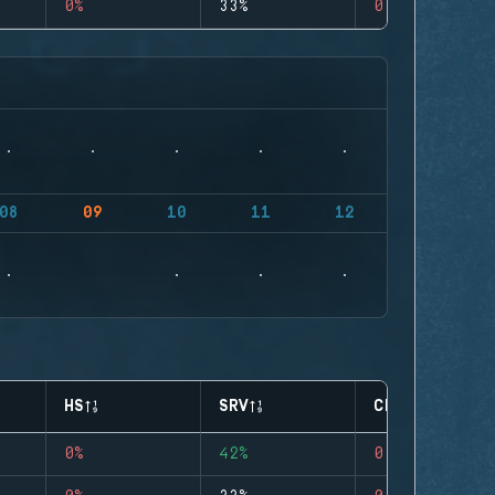
0%
33%
0
08
09
10
11
12
HS
SRV
CLUTCHES
0%
42%
0