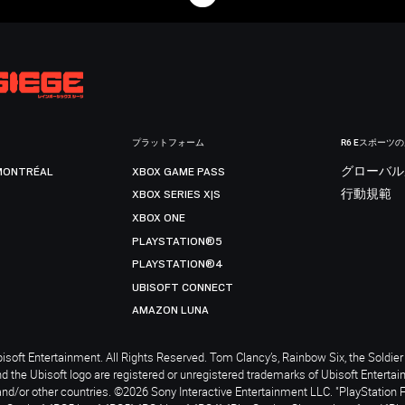
プラットフォーム
R6 Eスポーツ
MONTRÉAL
XBOX GAME PASS
グローバル
XBOX SERIES X|S
行動規範
XBOX ONE
PLAYSTATION®5
PLAYSTATION®4
UBISOFT CONNECT
AMAZON LUNA
soft Entertainment. All Rights Reserved. Tom Clancy’s, Rainbow Six, the Soldier 
nd the Ubisoft logo are registered or unregistered trademarks of Ubisoft Enterta
and/or other countries. ©2026 Sony Interactive Entertainment LLC. "PlayStation 