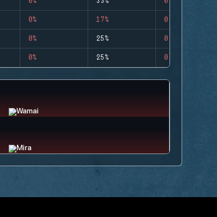
0%
33%
0
0%
17%
0
0%
25%
0
0%
25%
0