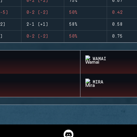
)
0-2 (-2)
75%
0.67
-5)
0-2 (-2)
50%
0.42
2)
2-1 (+1)
58%
0.58
)
0-2 (-2)
50%
0.75
WAMAI
MIRA