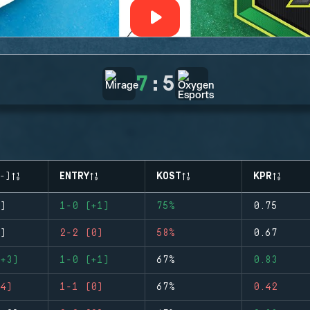
7
:
5
-)
ENTRY
KOST
KPR
)
1-0 (+1)
75%
0.75
)
2-2 (0)
58%
0.67
+3)
1-0 (+1)
67%
0.83
4)
1-1 (0)
67%
0.42