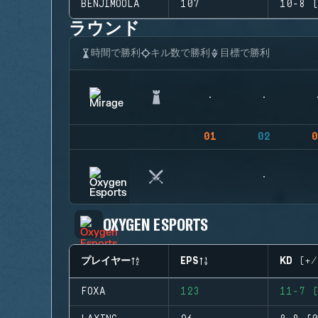
BENJIMOOLA
107
10-8 (
ラウンド
時間で勝利
キル数で勝利
目標で勝利
01
02
0
OXYGEN ESPORTS
プレイヤー
EPS
KD (+/
FOXA
123
11-7 (