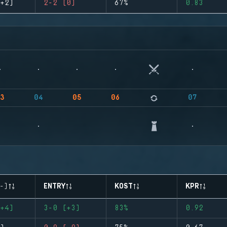
+2)
2-2 (0)
67%
0.83
3
04
05
06
07
-)
ENTRY
KOST
KPR
+4)
3-0 (+3)
83%
0.92