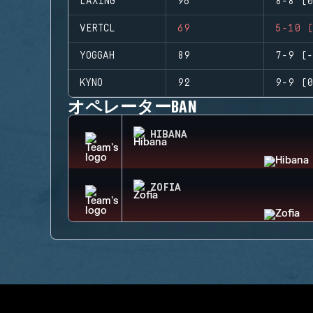
LAXING
96
8-8 (0
VERTCL
69
5-10 (
YOGGAH
89
7-9 (-
KYNO
92
9-9 (0
オペレーターBAN
HIBANA
ZOFIA