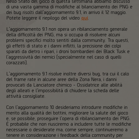
Nello Stato del gioco di questa settimana abbiamo discusso
di una vasta gamma di modifiche al bilanciamento dei PNG e
dei bug risolti dall'aggiornamento 9.1, in arrivo il 12 maggio.
Potete leggere il riepilogo del video
qui
.
L'aggiornamento 9.1 non opera un ribilanciamento generale
della difficoltà dei PNG, ma si occupa di risolvere alcuni
problemi specifici molto sentiti dalla community. Tra questi,
gli effetti di stato e i danni inflitti, la precisione dei colpi
sparati da dietro i ripari, i droni bombardieri dei Black Tusk e
l'aggressività dei nemici (specialmente nel caso di quelli
corazzati).
L'aggiornamento 9.1 risolve inoltre diversi bug, tra cui il calo
del frame rate in alcune aree della Zona Nera, i danni
provocati da Lanciatore chimico - Ossidatrice alle abilità
degli alleati e l'impossibilità di chiudere la scheda delle
attività consigliate.
Con l'aggiornamento 10 desideriamo introdurre modifiche in
merito alla qualità dei bottini, migliorare la salute del gioco
e, se possibile, proseguire l'opera di ribilanciamento dei PNG.
È probabile che non riusciremo a includere tutte le modifiche
necessarie o desiderate ma, come sempre, continueremo a
tenere in considerazione i feedback della community per