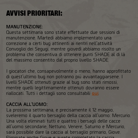
AVVISI PRIORITARI:
MANUTENZIONE:
Questa settimana sono state effettuate due sessioni di
manutenzione. Martedì abbiamo implementato una
correzione a certi bug attinenti ai rientri nell'attività
Convoglio dei Segugi, mentre giovedì abbiamo risolto un
problema che consentiva di ottenere punti SHADE al di là
del massimo consentito dal proprio livello SHADE.
I giocatori che, consapevolmente o meno, hanno approfittato
di quest'ultimo bug non potranno più avvantaggiarsene. I
livelli SHADE ottenuti grazie al bug sono stati rimossi,
mentre quelli legittimamente ottenuti dovranno essere
riallocati. Tutti i dettagli sono consultabili
qui
.
CACCIA ALL'UOMO:
La prossima settimana, e precisamente il 12 maggio,
sveleremo il quarto bersaglio della caccia all'uomo: Mercurio.
Una volta eliminati tutti e quattro i bersagli delle cacce
all'uomo secondarie, Nettuno, Venere, Saturno e Mercurio,
sarà possibile dare la caccia al bersaglio primario, Giove.
Eliminate anche Giove e avrete completato la caccia