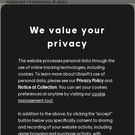
migliorare l'esperienza di gioco.
KENLY COLLEGE:
Di recente abbiamo condiviso il calendario 2020 del Kenly
College sul nostro forum (nello specifico,
qui
). Sono indicate
We value your
tutte le date di apertura e chiusura di questa Spedizione.
Questo vi aiuterà a pianificare i vostri passi nel Sistema
Maestria e a fare vostro il fucile speciale Diamondback.
privacy
Per questa settimana è tutto!
This website processes personal data through the
Alla prossima!
use of online tracking technologies, including
/La squadra di sviluppo di The Division 2
cookies. To learn more about Ubisoft's use of
personal data, please see our
Privacy Policy
and
Notice at Collection
. You can set your cookies
preferences at anytime by visiting our
cookie
management tool.
235
/
463
In addition to the above, by clicking the “accept”
button below you specifically consent to sharing
and recording of your website activity, including
game browsing and purchase activity, with