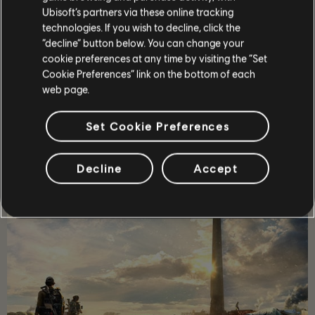
INDIETRO
Ubisoft’s partners via these online tracking
technologies. If you wish to decline, click the
“decline” button below. You can change your
cookie preferences at any time by visiting the “Set
Cookie Preferences” link on the bottom of each
web page.
Set Cookie Preferences
CONSIGLIATO
Decline
Accept