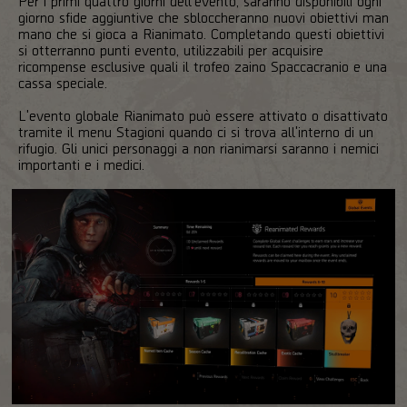
Per i primi quattro giorni dell'evento, saranno disponibili ogni
giorno sfide aggiuntive che sbloccheranno nuovi obiettivi man
mano che si gioca a Rianimato. Completando questi obiettivi
si otterranno punti evento, utilizzabili per acquisire
ricompense esclusive quali il trofeo zaino Spaccacranio e una
cassa speciale.
L'evento globale Rianimato può essere attivato o disattivato
tramite il menu Stagioni quando ci si trova all'interno di un
rifugio. Gli unici personaggi a non rianimarsi saranno i nemici
importanti e i medici.