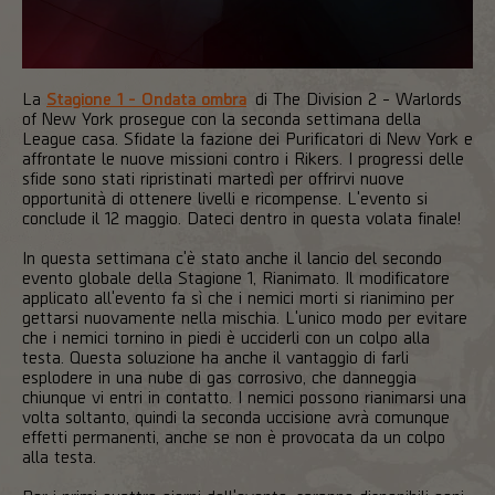
La
Stagione 1 - Ondata ombra
di The Division 2 - Warlords
of New York prosegue con la seconda settimana della
League casa. Sfidate la fazione dei Purificatori di New York e
affrontate le nuove missioni contro i Rikers. I progressi delle
sfide sono stati ripristinati martedì per offrirvi nuove
opportunità di ottenere livelli e ricompense. L'evento si
conclude il 12 maggio. Dateci dentro in questa volata finale!
In questa settimana c'è stato anche il lancio del secondo
evento globale della Stagione 1, Rianimato. Il modificatore
applicato all'evento fa sì che i nemici morti si rianimino per
gettarsi nuovamente nella mischia. L'unico modo per evitare
che i nemici tornino in piedi è ucciderli con un colpo alla
testa. Questa soluzione ha anche il vantaggio di farli
esplodere in una nube di gas corrosivo, che danneggia
chiunque vi entri in contatto. I nemici possono rianimarsi una
volta soltanto, quindi la seconda uccisione avrà comunque
effetti permanenti, anche se non è provocata da un colpo
alla testa.