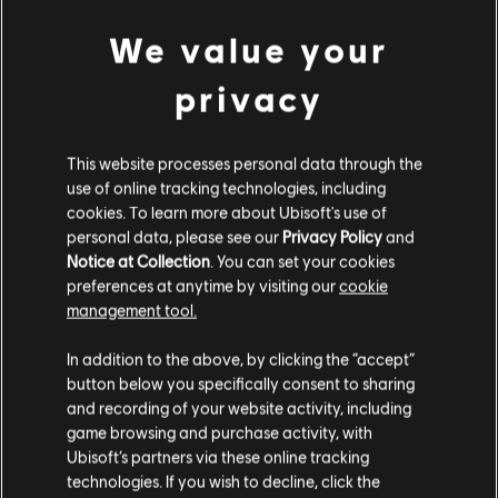
stesso tempo, tutti i bersagli Caccia all'uomo verranno resi
disponibili.
We value your
Buon divertimento, agenti. E buona caccia!
privacy
Alla prossima!
La squadra di sviluppo di The Division 2
This website processes personal data through the
use of online tracking technologies, including
cookies. To learn more about Ubisoft's use of
personal data, please see our
Privacy Policy
and
Notice at Collection
. You can set your cookies
preferences at anytime by visiting our
cookie
234
/
463
management tool.
In addition to the above, by clicking the “accept”
button below you specifically consent to sharing
INDIETRO
and recording of your website activity, including
game browsing and purchase activity, with
Ubisoft’s partners via these online tracking
technologies. If you wish to decline, click the