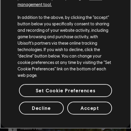
management tool.
In addition to the above, by clicking the “accept”
button below you specifically consent to sharing
and recording of your website activity, including
game browsing and purchase activity, with
Ubisoft’s partners via these online tracking
technologies. If you wish to decline, click the
“decline” button below. You can change your
Serve perseveranza per trovare nuove armi in Assassin's Creed
cookie preferences at any time by visiting the “Set
Valhalla: bisogna cercarle attivamente. Armi e armatura non si
Cookie Preferences” link on the bottom of each
ottengono depredando i nemici, ma occorre invece usare gli
web page.
strumenti di navigazione per individuare i pezzi sulla mappa: per
questo l'esplorazione è fondamentale. In giro per il mondo ci
sono anche oggetti leggendari, ricompense per le missioni e
Set Cookie Preferences
mercanti, perciò non accontentarti della prima arma che trovi!
Decline
Accept
Dedicati alla costruzione del tuo insediamento